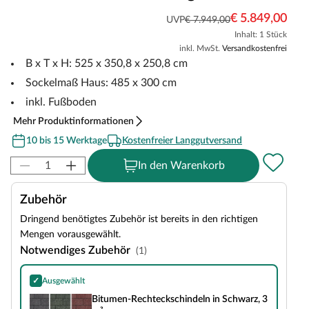
€ 5.849,00
UVP
€ 7.949,00
Inhalt: 1 Stück
inkl. MwSt.
Versandkostenfrei
B x T x H: 525 x 350,8 x 250,8 cm
Sockelmaß Haus: 485 x 300 cm
inkl. Fußboden
Mehr Produktinformationen
10 bis 15 Werktage
Kostenfreier Langgutversand
In den Warenkorb
Zubehör
Dringend benötigtes Zubehör ist bereits in den richtigen
Mengen vorausgewählt.
Notwendiges Zubehör
(1)
✓
Ausgewählt
Bitumen-Rechteckschindeln in Schwarz, 3 m²
Bitumen-Rechteckschindeln in Schwarz, 3