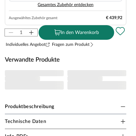
Gesamtes Zubehör entdecken
€ 439,92
Ausgewähltes Zubehör gesamt
In den Warenkorb
Individuelles Angebot
Fragen zum Produkt
Verwandte Produkte
Produktbeschreibung
Technische Daten
Lasita Gartenhaus Wrexham
Blockbohlenbauweise Satteldach