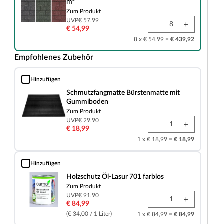
m²
Zum Produkt
UVP
€ 57,99
€ 54,99
8 x € 54,99 =
€ 439,92
Empfohlenes Zubehör
Hinzufügen
Schmutzfangmatte Bürstenmatte mit Gummiboden
Schmutzfangmatte Bürstenmatte mit
Gummiboden
Zum Produkt
UVP
€ 29,90
€ 18,99
1 x € 18,99 =
€ 18,99
Hinzufügen
Holzschutz Öl-Lasur 701 farblos
Holzschutz Öl-Lasur 701 farblos
Zum Produkt
UVP
€ 91,90
€ 84,99
(€ 34,00 / 1 Liter)
1 x € 84,99 =
€ 84,99