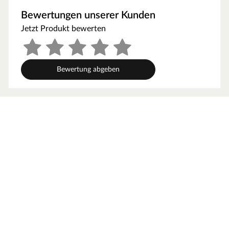
Als der Klassiker unter den Gartenhäusern verfügt ein
Bewertungen unserer Kunden
Blockbohlenhaus über eine sehr robuste Bauweise,
Jetzt Produkt bewerten
gepaart mit einer besonderen, natürlichen Ästhetik.
Dabei orientiert sich die Bohlenbauweise an der
traditionellen Blockhütte. Die Wände setzen sich aus
vorgefertigten Holzbohlen zusammen, die dank einer
Bewertung abgeben
Nut- und Feder-Verbindung ohne größere
Anstrengungen aufeinander gesteckt werden können.
Damit ist ein einfacher und schneller Auf- und Abbau
garantiert. An der Kopfseite des Gartenhauses sorgt die
charakteristische Verkämmung (spezielle Einkerbungen
im Holz) nicht nur für eine schöne Optik, sondern hält
das ganze Konstrukt auch zusammen und macht es
absolut wind- und wetterfest.
Wandstärke
Die Wandstärke von 44 mm sorgt für gute Stabilität und
Langlebigkeit. Dank der Bohlenstärke ist das Gartenhaus
im Winter frostsicher, und im Sommer hat es gute