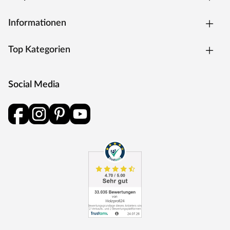
Informationen
Bewährt, praktisch und preiswert – das Satteldach ist der
Klassiker unter den Dachformen. Mit seinen zwei sanft
abfallenden Schrägen lässt dieses Dach das Regenwasser
Top Kategorien
leicht abfließen und bietet somit weniger Angriffsfläche für
Regen und Schnee. Dadurch muss das Satteldach auch
weniger häufig gewartet werden, wie beispielsweise das
Social Media
Flach- oder das Pultdach. Außerdem schützen die weiten
Dachüberstände die Konstruktion auch die Wände vor
Witterungseinflüssen.
Die Dachkonstruktion: 18 mm starkes Massivholzdach.
Der Dachbelag wird nicht mitgeliefert. Für dieses
Gartenhaus empfehlen wir Dachschindeln: 8 Pakete
(optional erhältlich)
Das Gartenhaus verfügt über eine ausgezeichnete Statik
und ist daher besonders robust. Das hat auch
Auswirkungen auf die Schneelast, denn sie ist mit 275
kg/m² bei diesem Gartenhaus besonders hoch. Dank
seiner außerordentlich guten Stabilität kann es besonders
viel Gewicht tragen und ist somit für den Einsatz in den