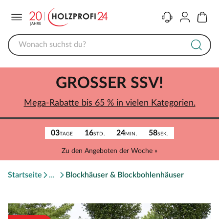
Menü
Kontakt
Konto
Warenk
GROSSER SSV!
Mega-Rabatte bis 65 % in vielen Kategorien.
03
16
24
58
TAGE
STD.
MIN.
SEK.
Zu den Angeboten der Woche »
Startseite
Blockhäuser & Blockbohlenhäuser