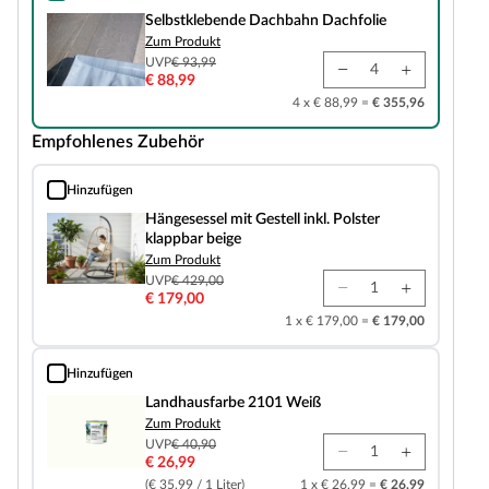
Selbstklebende Dachbahn Dachfolie
Selbstklebende Dachbahn Dachfolie
Zum Produkt
UVP
€ 93,99
€ 88,99
4 x € 88,99 =
€ 355,96
Empfohlenes Zubehör
Hinzufügen
Hängesessel mit Gestell inkl. Polster klappbar beige
Hängesessel mit Gestell inkl. Polster
klappbar beige
Zum Produkt
UVP
€ 429,00
€ 179,00
1 x € 179,00 =
€ 179,00
Hinzufügen
Landhausfarbe 2101 Weiß
Landhausfarbe 2101 Weiß
Zum Produkt
UVP
€ 40,90
€ 26,99
(€ 35,99 / 1 Liter)
1 x € 26,99 =
€ 26,99