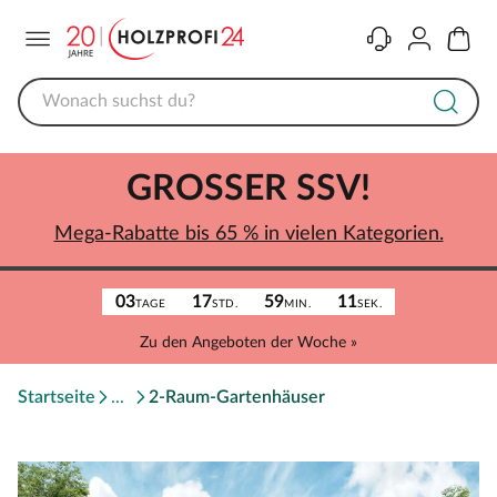
Menü
Kontakt
Konto
Warenk
GROSSER SSV!
Mega-Rabatte bis 65 % in vielen Kategorien.
03
17
59
11
TAGE
STD.
MIN.
SEK.
Zu den Angeboten der Woche »
Startseite
2-Raum-Gartenhäuser