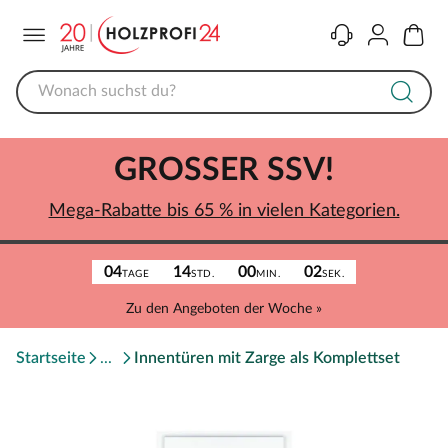
Menü
Kontakt
Konto
Warenk
GROSSER SSV!
Mega-Rabatte bis 65 % in vielen Kategorien.
04
14
00
02
TAGE
STD.
MIN.
SEK.
Zu den Angeboten der Woche »
Startseite
Innentüren mit Zarge als Komplettset