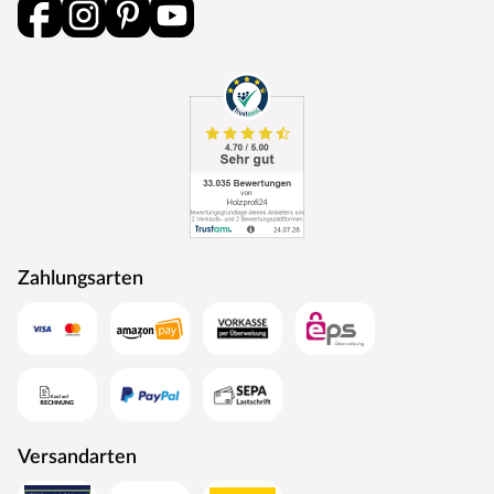
Schalldämmwert von mindestens 32 dB Rw,P. Das heißt,
sie hält Geräusche bis zu 32 dB ab. Schallschutzklasse 1
ist ausreichend für Türen, die an Treppenhäuser und
Hausflure oder Arbeitsräume grenzen.
Klimaklasse
Türen der Klimaklasse I halten Temperaturunterschiede
bis zu 5 °C aus und eine Differenz der relativen
Luftfeuchtigkeit von bis zu 20 %. Dies trifft vor allem auf
Innentüren in beheizten Wohnräumen zu. Werden diese
Grenzwerte überschritten, kann sich das Türblatt
Zahlungsarten
verziehen.
Türschloss
Diese Tür ist mit einem Buntbartschloss ausgestattet.
Das Buntbartschloss (BB-Schloss) ist das meist
verwendete Schloss für Türen im Innenraum. Die Tür
kann beidseitig mit einem Drücker geöffnet werden. Ein-
Versandarten
oder zweitouriges Schlüsseldrehen betätigt einen Riegel