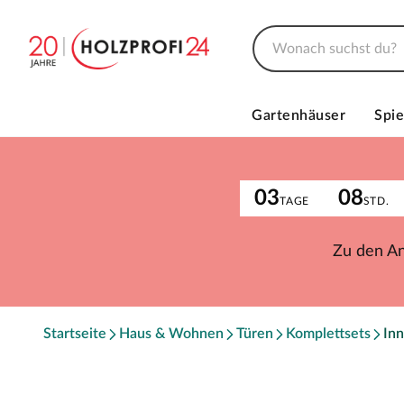
Gartenhäuser
Spie
03
08
TAGE
STD.
Zu den A
Startseite
Haus & Wohnen
Türen
Komplettsets
Inn