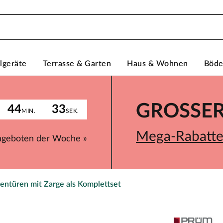
lgeräte
Terrasse & Garten
Haus & Wohnen
Böd
GROSSER 
44
33
MIN.
SEK.
Mega-Rabatte 
ngeboten der Woche »
entüren mit Zarge als Komplettset