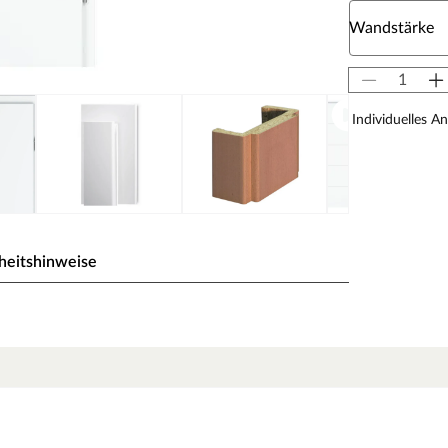
Wähle eine W
Wandstärke
Individuelles A
heitshinweise
-Radius
che aus wasserbasiertem Weißlack
sst sich ideal jeder Umgebung an