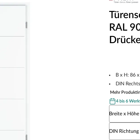
Türens
RAL 901
Drücke
B x H: 86 
DIN Recht
Mehr Produkti
4 bis 6 Werk
Wähle eine Br
Breite x Höhe
Wähle eine DI
DIN Richtung