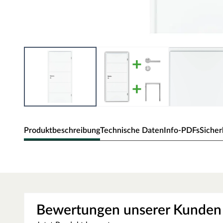
Produktbeschreibung
Technische Daten
Info-PDFs
Sicher
Zimmertür Royal 451 Weißlack, Mini
Moderne Zimmertür mit V-förmigen Querausfräsungen.
Lack-Oberfläche: Dauerhafte und strapazierfähige Oberflä
Bewertungen unserer Kunden
Weißlack-Optik: Elegant und zurückhaltend, die Innentür pa