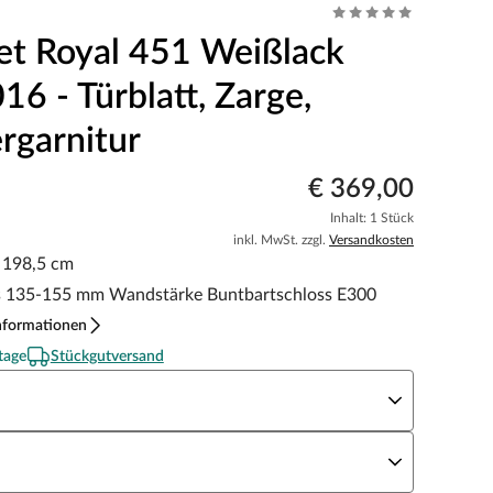
et Royal 451 Weißlack
6 - Türblatt, Zarge,
rgarnitur
€ 369,00
Inhalt: 1 Stück
inkl. MwSt. zzgl.
Versandkosten
x 198,5 cm
s 135-155 mm Wandstärke Buntbartschloss E300
nformationen
tage
Stückgutversand
eite x Höhe
N Richtung