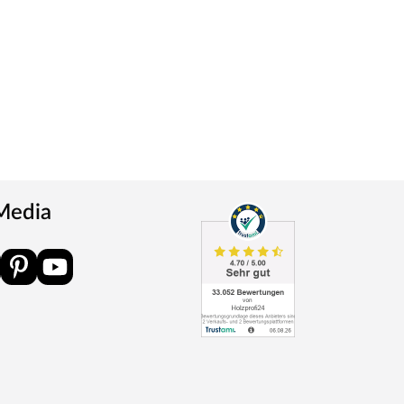
 Media