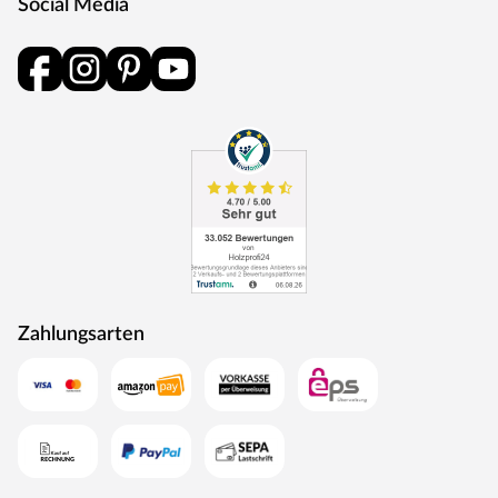
Social Media
Eine Tür der Schallschutzklasse 1 hat einen Prüf-
Schalldämmwert von mindestens 32 dB Rw,P. Das heißt,
sie hält Geräusche bis zu 32 dB ab. Schallschutzklasse 1
ist ausreichend für Türen, die an Treppenhäuser und
Hausflure oder Arbeitsräume grenzen.
Klimaklasse
Türen der Klimaklasse I halten Temperaturunterschiede
bis zu 5 °C aus und eine Differenz der relativen
Luftfeuchtigkeit von bis zu 20 %. Dies trifft vor allem auf
Innentüren in beheizten Wohnräumen zu. Werden diese
Grenzwerte überschritten, kann sich das Türblatt
Zahlungsarten
verziehen.
Türschloss
Diese Tür ist mit einem Buntbartschloss ausgestattet.
Das Buntbartschloss (BB-Schloss) ist das meist
verwendete Schloss für Türen im Innenraum. Die Tür