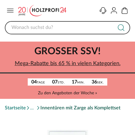
Menü
Kontakt
Konto
Warenk
GROSSER SSV!
Mega-Rabatte bis 65 % in vielen Kategorien.
04
07
17
36
TAGE
STD.
MIN.
SEK.
Zu den Angeboten der Woche »
Startseite
Innentüren mit Zarge als Komplettset