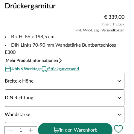
Drückergarnitur
€ 339,00
Inhalt: 1 Stück
inkl. MwSt. zzgl.
Versandkosten
B x H: 86 x 198,5 cm
DIN Links 70-90 mm Wandstärke Buntbartschloss
E300
Mehr Produktinformationen
4 bis 6 Werktage
Stückgutversand
Wähle eine Breite x Höhe
Breite x Höhe
Wähle eine DIN Richtung
DIN Richtung
Wähle eine Wandstärke
Wandstärke
In den Warenkorb