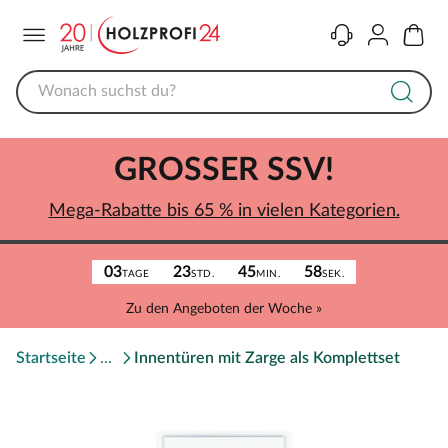
Menü
Kontakt
Konto
Warenk
GROSSER SSV!
Mega-Rabatte bis 65 % in vielen Kategorien.
03
23
45
58
TAGE
STD.
MIN.
SEK.
Zu den Angeboten der Woche »
Startseite
Innentüren mit Zarge als Komplettset