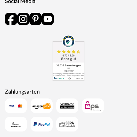
Social Media
Eine Tür der Schallschutzklasse 1 hat einen Prüf-
Schalldämmwert von mindestens 32 dB Rw,P. Das heißt,
sie hält Geräusche bis zu 32 dB ab. Schallschutzklasse 1
ist ausreichend für Türen, die an Treppenhäuser und
Hausflure oder Arbeitsräume grenzen.
Klimaklasse
Türen der Klimaklasse I halten Temperaturunterschiede
bis zu 5 °C aus und eine Differenz der relativen
Luftfeuchtigkeit von bis zu 20 %. Dies trifft vor allem auf
Innentüren in beheizten Wohnräumen zu. Werden diese
Grenzwerte überschritten, kann sich das Türblatt
Zahlungsarten
verziehen.
Türschloss
Diese Tür ist mit einem Buntbartschloss ausgestattet.
Das Buntbartschloss (BB-Schloss) ist das meist
verwendete Schloss für Türen im Innenraum. Die Tür