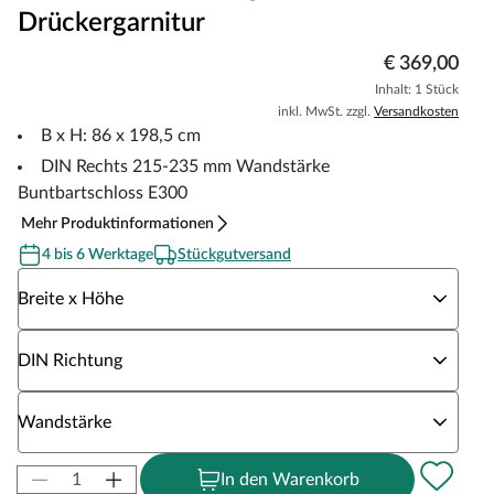
Drückergarnitur
€ 369,00
Inhalt: 1 Stück
inkl. MwSt. zzgl.
Versandkosten
B x H: 86 x 198,5 cm
DIN Rechts 215-235 mm Wandstärke
Buntbartschloss E300
Mehr Produktinformationen
4 bis 6 Werktage
Stückgutversand
Wähle eine Breite x Höhe
Breite x Höhe
Wähle eine DIN Richtung
DIN Richtung
Wähle eine Wandstärke
Wandstärke
In den Warenkorb