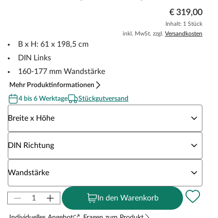
€ 319,00
Inhalt: 1 Stück
inkl. MwSt. zzgl.
Versandkosten
B x H: 61 x 198,5 cm
DIN Links
160-177 mm Wandstärke
Mehr Produktinformationen
4 bis 6 Werktage
Stückgutversand
Wähle eine Breite x Höhe
Breite x Höhe
Wähle eine DIN Richtung
DIN Richtung
Wähle eine Wandstärke
Wandstärke
In den Warenkorb
Individuelles Angebot
Fragen zum Produkt