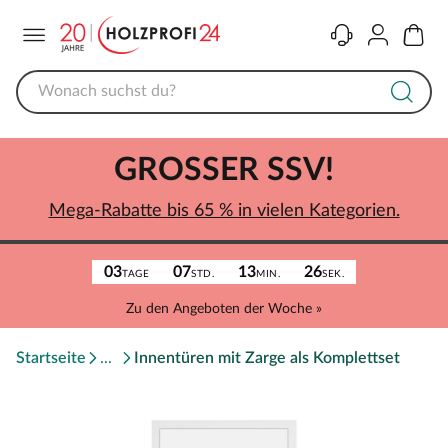
Menü
Kontakt
Konto
Warenk
GROSSER SSV!
Mega-Rabatte bis 65 % in vielen Kategorien.
03
07
13
26
TAGE
STD.
MIN.
SEK.
Zu den Angeboten der Woche »
Startseite
Innentüren mit Zarge als Komplettset