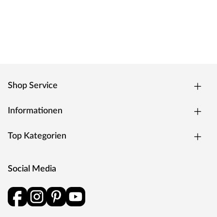
Das klassische Standardschloss für Zimmertüren.
Oberfläche
Die Garnitur ist mit einer Oberfläche aus Edelstahl
ausgestattet, somit sehr robust und verleiht der Tür ein
hochwertiges Aussehen.
MOSEL TÜREN – das sind Qualitätstüren „Made in
Germany“
Shop Service
Die Entwicklung neuer Produktionsverfahren und die
modernste Fertigungsanlage Europas machen das in
Informationen
Trierweiler ansässige Unternehmen Mosel Türen
einzigartig. Seit 1996 nutzt der Familienbetrieb sein
Top Kategorien
Expertenwissen, um moderne Türen zu schaffen. Das
umfangreiche Sortiment deckt alle Wünsche ab:
Designtüren, Stiltüren, Holztüren in verschiedensten
Social Media
Oberflächen, Farben und Maserungen. Alle Mosel-Türen
durchlaufen eine Qualitätskontrolle, in der Langlebigkeit
durch Dauerfunktionstests geprüft wird. Darüber hinaus
spielt Umweltschutz eine große Rolle im Unternehmen.