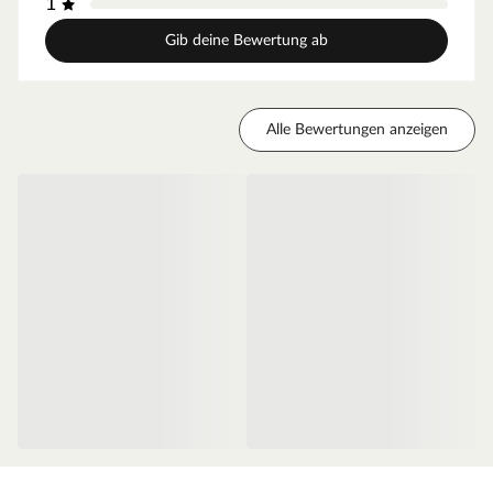
1
für weniger Gewicht und somit für eine leichtgängige
Bedienung.
Gib deine Bewertung ab
Zarge CPL Weiß RAL 9003
Moderne Zarge passend zum Türblatt der Mala 10 Serie
Alle Bewertungen anzeigen
Oberfläche - CPL
Diese Weißlack-Oberfläche weiß RAL 9003 ist einer der
weißesten Weißtöne. Das Signalweiß folgt dabei dem
Trend zu hochweißen Innenräumen, sodass die weiße Tür
neben der hochweißen Wand nicht blass erscheint. So
wird ein harmonischer Übergang zwischen Wandfarbe
und Tür geschaffen. Dieser Weißton passt zu den
meistverkauften Wandfarben. Der makellose Auftrag dank
des innovativen Walz- und Spritzverfahrens ermöglicht
einen besonders einheitlichen Überzug. Das Ergebnis ist
eine seidenmatte Weißlack-Oberfläche.
Die Tatsache, dass Weiß nicht gleich Weiß ist, solltest Du
beim Türenkauf unbedingt beachten. Computer-, Tablet-
und Handydisplays können unterschiedliche Weißtöne oft
nicht originalgetreu wiedergeben. Der RAL Wert gibt eine