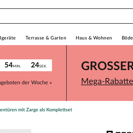
lgeräte
Terrasse & Garten
Haus & Wohnen
Böd
GROSSER 
54
24
MIN.
SEK.
Mega-Rabatte 
ngeboten der Woche »
entüren mit Zarge als Komplettset