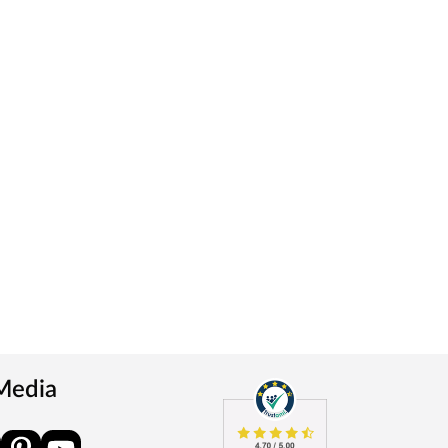
 Media