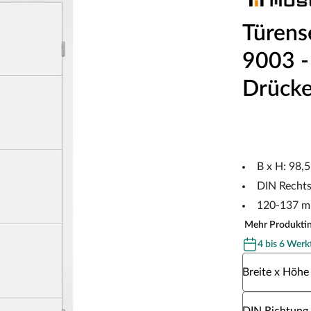
Türens
9003 - 
Drücke
B x H: 98,
DIN Recht
120-137 m
Mehr Produkti
4 bis 6 Werk
Wähle eine Br
Breite x Höhe
Wähle eine DI