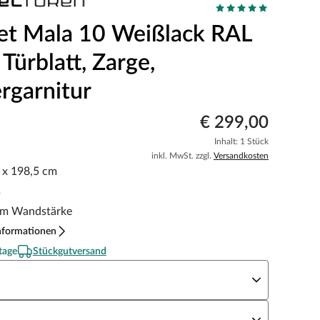
et Mala 10 Weißlack RAL
Türblatt, Zarge,
rgarnitur
€ 299,00
Inhalt: 1 Stück
inkl. MwSt. zzgl.
Versandkosten
5 x 198,5 cm
s
m Wandstärke
nformationen
tage
Stückgutversand
eite x Höhe
N Richtung