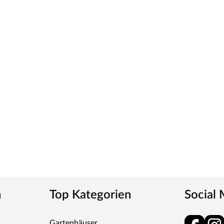
rekten Farbabgleich vor Ort.
n Ende. Dies verleiht der Tür ein klassisches Aussehen
tt
m-Griff und runden Klipprosetten, Edelstahl
und Schlüsselabdeckung. Die Rosetten decken nur die
tet, somit sehr robust und verleiht der Tür ein
n
Top Kategorien
Social
ren „Made in Germany“
Gartenhäuser