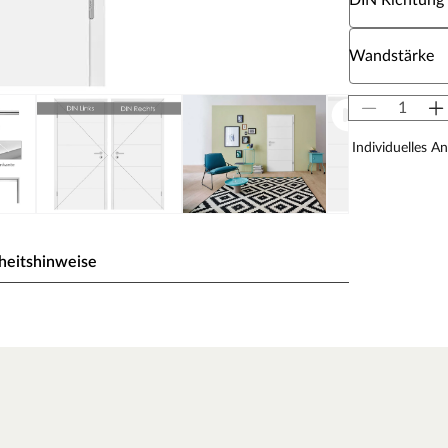
DIN Richtung
Wähle eine W
Wandstärke
Individuelles A
heitshinweise
03
ck wird durch UV-Strahlung gehärtet und ist so sehr