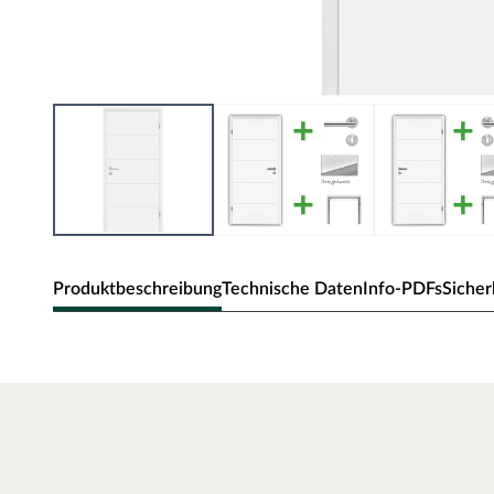
Produktbeschreibung
Technische Daten
Info-PDFs
Sicher
Zimmertür Mala 10 Weißlack RAL 90
Moderne Zimmertür mit V-förmigen Quer-Ausfräsungen.
Oberfläche - Weißlack
Weißlack ist beständig und einfach zu reinigen. Der Acrylla
robust gegenüber natürlichen Abnutzungserscheinungen.