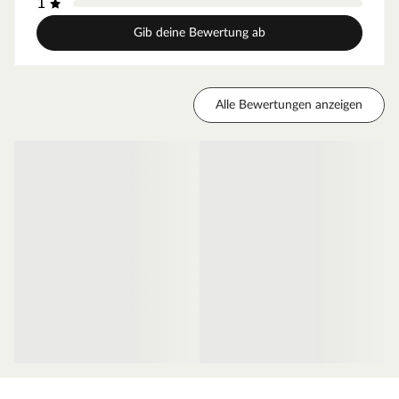
1
für weniger Gewicht und somit für eine leichtgängige
Bedienung.
Gib deine Bewertung ab
Zarge CPL Weiß RAL 9003
Moderne Zarge passend zum Türblatt der Mala 10 Serie
Alle Bewertungen anzeigen
Oberfläche - CPL
Diese Weißlack-Oberfläche weiß RAL 9003 ist einer der
weißesten Weißtöne. Das Signalweiß folgt dabei dem
Trend zu hochweißen Innenräumen, sodass die weiße Tür
neben der hochweißen Wand nicht blass erscheint. So
wird ein harmonischer Übergang zwischen Wandfarbe
und Tür geschaffen. Dieser Weißton passt zu den
meistverkauften Wandfarben. Der makellose Auftrag dank
des innovativen Walz- und Spritzverfahrens ermöglicht
einen besonders einheitlichen Überzug. Das Ergebnis ist
eine seidenmatte Weißlack-Oberfläche.
Die Tatsache, dass Weiß nicht gleich Weiß ist, solltest Du
beim Türenkauf unbedingt beachten. Computer-, Tablet-
und Handydisplays können unterschiedliche Weißtöne oft
nicht originalgetreu wiedergeben. Der RAL Wert gibt eine