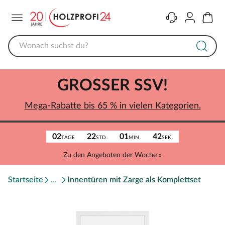
Menü
Kontakt
Konto
Warenk
GROSSER SSV!
Mega-Rabatte bis 65 % in vielen Kategorien.
02
22
01
42
TAGE
STD.
MIN.
SEK.
Zu den Angeboten der Woche »
Startseite
Innentüren mit Zarge als Komplettset