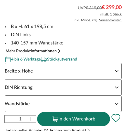
€ 299,00
UVP
€ 319,00
Inhalt: 1 Stück
inkl. MwSt. zzgl.
Versandkosten
B x H: 61 x 198,5 cm
DIN Links
140-157 mm Wandstärke
Mehr Produktinformationen
4 bis 6 Werktage
Stückgutversand
Wähle eine Breite x Höhe
Breite x Höhe
Wähle eine DIN Richtung
DIN Richtung
Wähle eine Wandstärke
Wandstärke
In den Warenkorb
Individuelles Angebot
Fragen zum Produkt