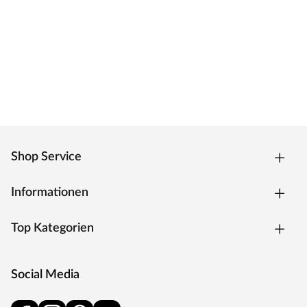
Das klassische Standardschloss für Zimmertüren.
Oberfläche
Die Garnitur ist mit einer Oberfläche aus Edelstahl
ausgestattet, somit sehr robust und verleiht der Tür ein
hochwertiges Aussehen.
MOSEL TÜREN – das sind Qualitätstüren „Made in
Germany“
Die Entwicklung neuer Produktionsverfahren und die
modernste Fertigungsanlage Europas machen das in
Shop Service
Trierweiler ansässige Unternehmen Mosel Türen
einzigartig. Seit 1996 nutzt der Familienbetrieb sein
Informationen
Expertenwissen, um moderne Türen zu schaffen. Das
umfangreiche Sortiment deckt alle Wünsche ab:
Top Kategorien
Designtüren, Stiltüren, Holztüren in verschiedensten
Oberflächen, Farben und Maserungen. Alle Mosel-Türen
durchlaufen eine Qualitätskontrolle, in der Langlebigkeit
Social Media
durch Dauerfunktionstests geprüft wird. Darüber hinaus
spielt Umweltschutz eine große Rolle im Unternehmen.