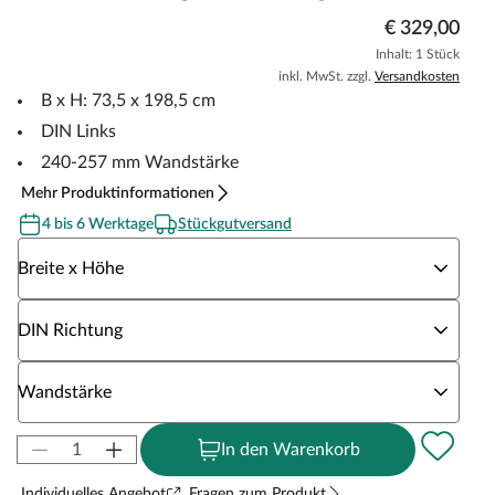
€ 329,00
Inhalt: 1 Stück
inkl. MwSt. zzgl.
Versandkosten
B x H: 73,5 x 198,5 cm
DIN Links
240-257 mm Wandstärke
Mehr Produktinformationen
4 bis 6 Werktage
Stückgutversand
Wähle eine Breite x Höhe
Breite x Höhe
Wähle eine DIN Richtung
DIN Richtung
Wähle eine Wandstärke
Wandstärke
In den Warenkorb
Individuelles Angebot
Fragen zum Produkt