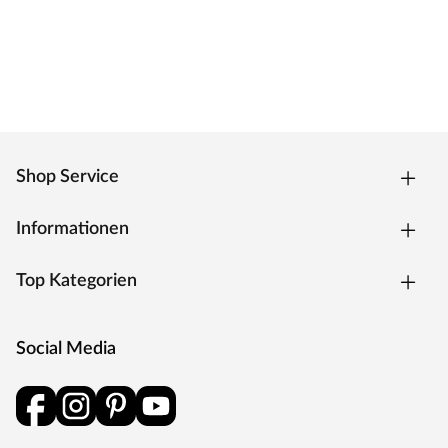
Das klassische Standardschloss für Zimmertüren.
Oberfläche
Die Garnitur ist mit einer Oberfläche aus Edelstahl
ausgestattet, somit sehr robust und verleiht der Tür ein
hochwertiges Aussehen.
MOSEL TÜREN – das sind Qualitätstüren „Made in
Germany“
Shop Service
Die Entwicklung neuer Produktionsverfahren und die
modernste Fertigungsanlage Europas machen das in
Informationen
Trierweiler ansässige Unternehmen Mosel Türen
einzigartig. Seit 1996 nutzt der Familienbetrieb sein
Top Kategorien
Expertenwissen, um moderne Türen zu schaffen. Das
umfangreiche Sortiment deckt alle Wünsche ab:
Designtüren, Stiltüren, Holztüren in verschiedensten
Social Media
Oberflächen, Farben und Maserungen. Alle Mosel-Türen
durchlaufen eine Qualitätskontrolle, in der Langlebigkeit
durch Dauerfunktionstests geprüft wird. Darüber hinaus
spielt Umweltschutz eine große Rolle im Unternehmen.