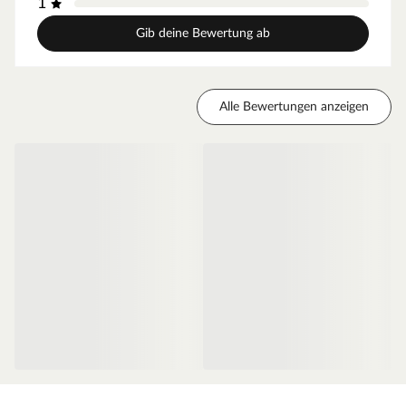
1
für weniger Gewicht und somit für eine leichtgängige
Bedienung.
Gib deine Bewertung ab
Zarge CPL Weiß RAL 9003
Moderne Zarge passend zum Türblatt der Mala 10 Serie
Alle Bewertungen anzeigen
Oberfläche - CPL
Diese Weißlack-Oberfläche weiß RAL 9003 ist einer der
weißesten Weißtöne. Das Signalweiß folgt dabei dem
Trend zu hochweißen Innenräumen, sodass die weiße Tür
neben der hochweißen Wand nicht blass erscheint. So
wird ein harmonischer Übergang zwischen Wandfarbe
und Tür geschaffen. Dieser Weißton passt zu den
meistverkauften Wandfarben. Der makellose Auftrag dank
des innovativen Walz- und Spritzverfahrens ermöglicht
einen besonders einheitlichen Überzug. Das Ergebnis ist
eine seidenmatte Weißlack-Oberfläche.
Die Tatsache, dass Weiß nicht gleich Weiß ist, solltest Du
beim Türenkauf unbedingt beachten. Computer-, Tablet-
und Handydisplays können unterschiedliche Weißtöne oft
nicht originalgetreu wiedergeben. Der RAL Wert gibt eine