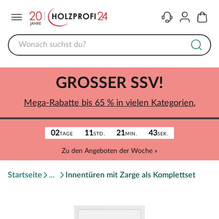
Menü
Kontakt
Konto
Warenk
GROSSER SSV!
Mega-Rabatte bis 65 % in vielen Kategorien.
02
11
21
43
TAGE
STD.
MIN.
SEK.
Zu den Angeboten der Woche »
Startseite
Innentüren mit Zarge als Komplettset