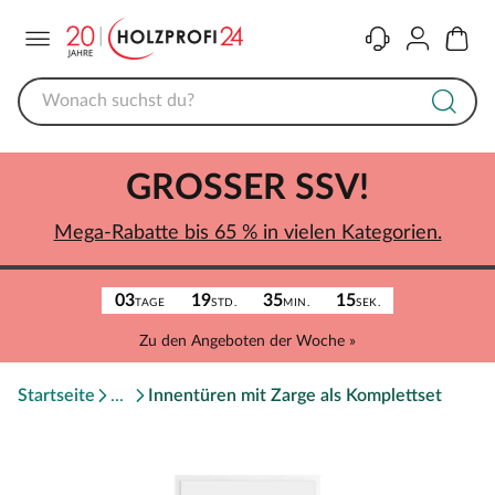
Menü
Kontakt
Konto
Warenk
GROSSER SSV!
Mega-Rabatte bis 65 % in vielen Kategorien.
03
19
35
15
TAGE
STD.
MIN.
SEK.
Zu den Angeboten der Woche »
Startseite
Innentüren mit Zarge als Komplettset