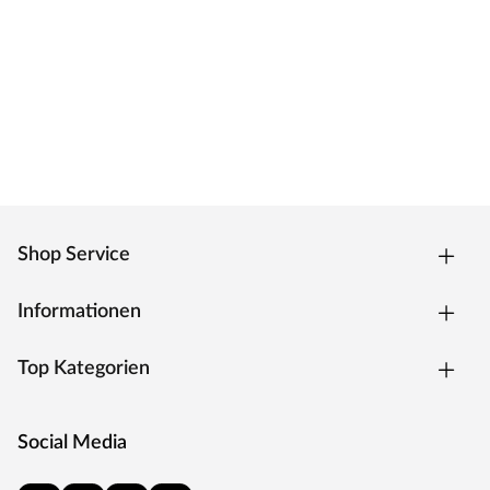
Zarge Weißlack
Moderne Zarge mit Weißlackoberfläche und
Designkante für weiße Zimmertüren.
Oberfläche - Weißlack
Weißlack ist beständig und einfach zu reinigen. Der
Acryllack wird durch UV-Strahlung gehärtet und ist so
sehr robust gegenüber natürlichen
Abnutzungserscheinungen.
Kantenausführung - Designkante
Shop Service
Die Außenkanten sind eckig mit einem abgerundeten
Ende. Dies verleiht der Tür ein klassisches Aussehen und
Informationen
sorgt zugleich für einen fließenden Übergang.
Drückergarnitur Bellina, Edelstahl matt
Top Kategorien
Drückergarnitur in Buntbartausführung mit rundem L-
Form-Griff und runden Klipprosetten, Edelstahl matt.
Social Media
Rosettengarnitur
Eine Drückergarnitur mit geteilter Aufnahme für Drücker-