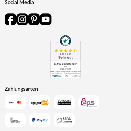
Social Media
und Schlüsselabdeckung. Die Rosetten decken nur die
Bereiche um den Drücker bzw. um das Schlüsselloch ab.
BB-Verriegelung
Das klassische Standardschloss für Zimmertüren.
Oberfläche
Die Garnitur ist mit einer Oberfläche aus Edelstahl
ausgestattet, somit sehr robust und verleiht der Tür ein
hochwertiges Aussehen.
MOSEL TÜREN – das sind Qualitätstüren „Made in
Germany“
Die Entwicklung neuer Produktionsverfahren und die
modernste Fertigungsanlage Europas machen das in
Zahlungsarten
Trierweiler ansässige Unternehmen Mosel Türen
einzigartig. Seit 1996 nutzt der Familienbetrieb sein
Expertenwissen, um moderne Türen zu schaffen. Das
umfangreiche Sortiment deckt alle Wünsche ab:
Designtüren, Stiltüren, Holztüren in verschiedensten
Oberflächen, Farben und Maserungen. Alle Mosel-Türen