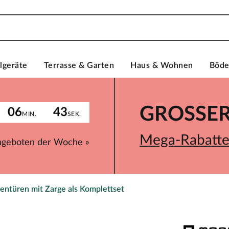
lgeräte
Terrasse & Garten
Haus & Wohnen
Böd
GROSSER 
06
43
MIN.
SEK.
Mega-Rabatte 
ngeboten der Woche »
entüren mit Zarge als Komplettset