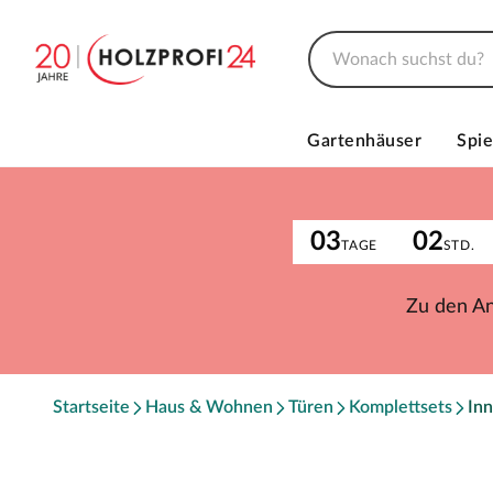
Gartenhäuser
Spie
03
02
TAGE
STD.
Zu den A
Startseite
Haus & Wohnen
Türen
Komplettsets
Inn