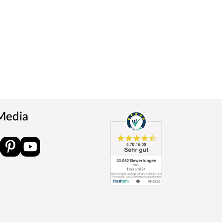
 Media