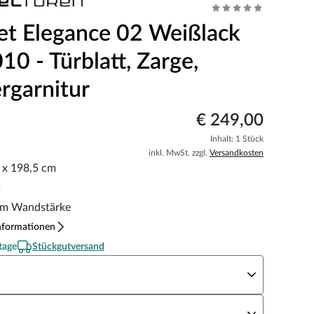
et Elegance 02 Weißlack
0 - Türblatt, Zarge,
rgarnitur
€ 249,00
Inhalt: 1 Stück
inkl. MwSt. zzgl.
Versandkosten
5 x 198,5 cm
s
m Wandstärke
nformationen
tage
Stückgutversand
eite x Höhe
N Richtung