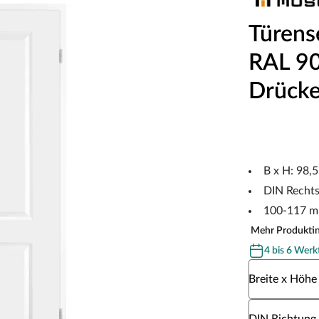
Türens
RAL 901
Drücke
B x H: 98,
DIN Recht
100-117 m
Mehr Produkti
4 bis 6 Werk
Wähle eine Br
Breite x Höhe
Wähle eine DI