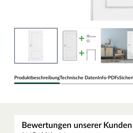
Produktbeschreibung
Technische Daten
Info-PDFs
Sicher
Zimmertür Elegance 02
Klassische Zimmertür mit Weißlack und Rundkante.
Oberfläche - Weißlack
Bewertungen unserer Kunden
Diese Weißlack-Oberfläche ist im Weißton RAL 9010 (Reinw
der ein weicheres und gedeckteres Weiß ausweist. Durch die