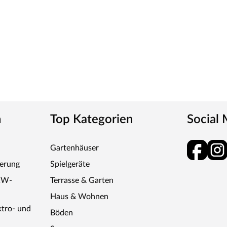
ck wird durch UV-Strahlung gehärtet und ist so sehr
ies verleiht der Tür ein klassisches Aussehen und
tt
m-Griff und runden Klipprosetten, Edelstahl
n
Top Kategorien
Social
Gartenhäuser
und Schlüsselabdeckung. Die Rosetten decken nur die
ferung
Spielgeräte
KW-
Terrasse & Garten
Haus & Wohnen
ktro- und
Böden
tet, somit sehr robust und verleiht der Tür ein