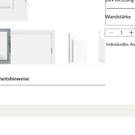
DIN Richtung
Wähle eine W
Wandstärke
Individuelles A
heitshinweise
eiß) gehalten, einem der gebräuchlichsten Weißtöne,
 milde Note des Tons fügt sich die Oberfläche ideal in