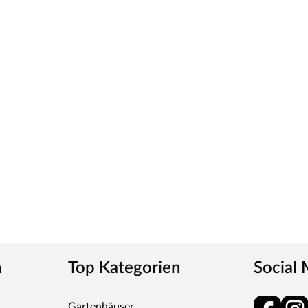
wählten Weißton und seine detaillierte
erschiedenen Weißtöne zu machen, empfehlen wir
eine präzise Tonbestimmung und einen direkten
ies verleiht der Tür ein klassisches Aussehen und
tt
m-Griff und runden Klipprosetten, Edelstahl
und Schlüsselabdeckung. Die Rosetten decken nur die
n
Top Kategorien
Social
tet, somit sehr robust und verleiht der Tür ein
Gartenhäuser