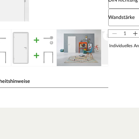
DIN Richtung
Wähle eine W
Wandstärke
Individuelles A
heitshinweise
ck wird durch UV-Strahlung gehärtet und ist so sehr