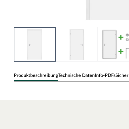
Produktbeschreibung
Technische Daten
Info-PDFs
Sicher
Zimmertür Alba
Klassische Zimmertür mit Weißlack und Eckkante.
Oberfläche - Weißlack
Weißlack ist beständig und einfach zu reinigen. Der Acrylla
robust gegenüber natürlichen Abnutzungserscheinungen.