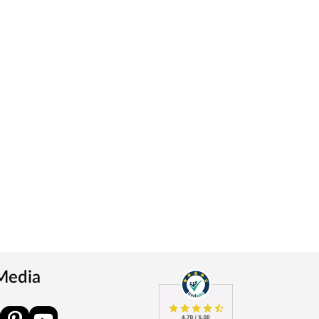
 Media