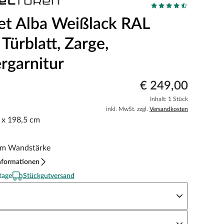
et Alba Weißlack RAL
Türblatt, Zarge,
rgarnitur
€ 249,00
Inhalt: 1 Stück
inkl. MwSt. zzgl.
Versandkosten
5 x 198,5 cm
m Wandstärke
nformationen
tage
Stückgutversand
eite x Höhe
N Richtung