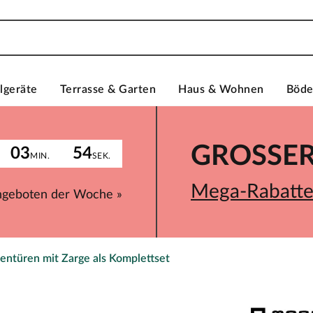
lgeräte
Terrasse & Garten
Haus & Wohnen
Böd
GROSSER 
03
54
MIN.
SEK.
Mega-Rabatte 
ngeboten der Woche »
entüren mit Zarge als Komplettset