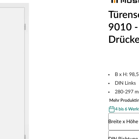
Türens
9010 - 
Drücke
B x H: 98,
DIN Links
280-297 m
Mehr Produkti
4 bis 6 Werk
Wähle eine Br
Breite x Höhe
Wähle eine DI