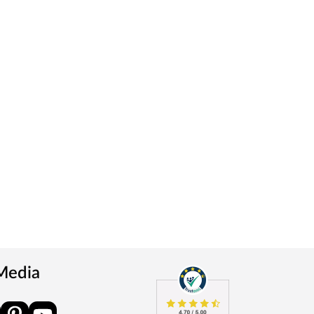
 Media