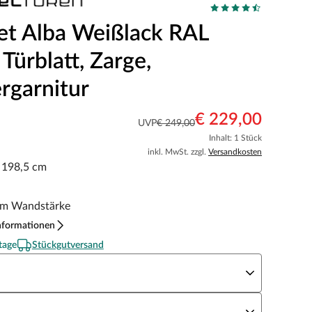
et Alba Weißlack RAL
Türblatt, Zarge,
rgarnitur
€ 229,00
UVP
€ 249,00
Inhalt: 1 Stück
inkl. MwSt. zzgl.
Versandkosten
x 198,5 cm
m Wandstärke
nformationen
tage
Stückgutversand
eite x Höhe
N Richtung