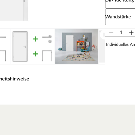
DIN Richtung
Wähle eine W
Wandstärke
Individuelles A
heitshinweise
ck wird durch UV-Strahlung gehärtet und ist so sehr