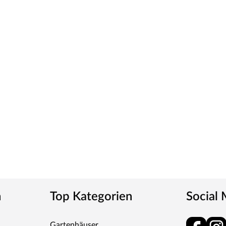
wählten Weißton und seine detaillierte
erschiedenen Weißtöne zu machen, empfehlen wir
eine präzise Tonbestimmung und einen direkten
ies verleiht der Tür ein klassisches Aussehen und
tt
m-Griff und runden Klipprosetten, Edelstahl
und Schlüsselabdeckung. Die Rosetten decken nur die
n
Top Kategorien
Social
tet, somit sehr robust und verleiht der Tür ein
Gartenhäuser