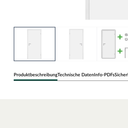
Produktbeschreibung
Technische Daten
Info-PDFs
Sicher
Zimmertür Alba
Klassische Zimmertür mit Weißlack und Eckkante.
Oberfläche - Weißlack
Weißlack ist beständig und einfach zu reinigen. Der Acrylla
robust gegenüber natürlichen Abnutzungserscheinungen.