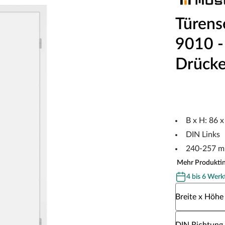
Türens
9010 - 
Drücke
B x H: 86 
DIN Links
240-257 m
Mehr Produkti
4 bis 6 Werk
Wähle eine Br
Breite x Höhe
Wähle eine DI