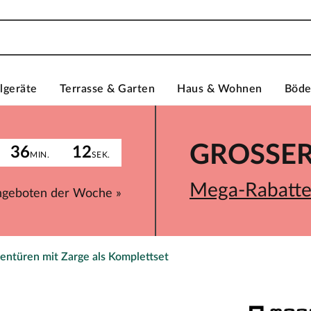
lgeräte
Terrasse & Garten
Haus & Wohnen
Böd
GROSSER 
36
12
MIN.
SEK.
Mega-Rabatte 
ngeboten der Woche »
entüren mit Zarge als Komplettset