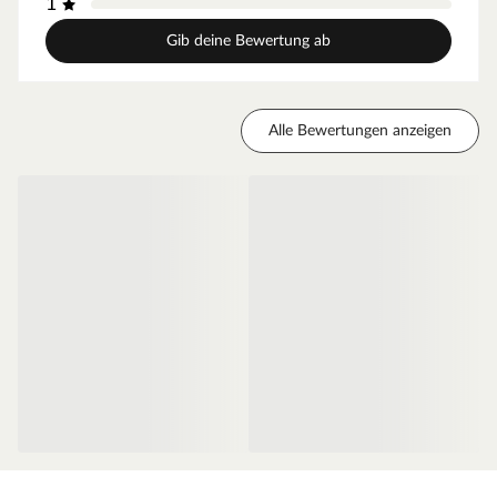
1
geringes Türgewicht und ermöglicht eine einfache
Handhabung im Alltag.
Gib deine Bewertung ab
Zarge Weißlack
Moderne Zarge mit Weißlackoberfläche und
Alle Bewertungen anzeigen
Designkante für weiße Zimmertüren.
Oberfläche - Weißlack
Diese Weißlack-Oberfläche ist im Weißton RAL 9010
(Reinweiß) gehalten, einem der gebräuchlichsten
Weißtöne, der ein weicheres und gedeckteres Weiß
ausweist. Durch die milde Note des Tons fügt sich die
Oberfläche ideal in klassische oder farbenreiche
Innenräume ein und sorgt für einen angenehmen,
neutralen Ausgleich. Der makellose Auftrag dank des
innovativen Walz- und Spritzverfahrens ermöglicht einen
besonders einheitlichen Überzug. Das Ergebnis ist eine
seidenmatte Weißlack-Oberfläche.
Die Tatsache, dass Weiß nicht gleich Weiß ist, solltest Du
beim Türenkauf unbedingt beachten. Computer-, Tablet-