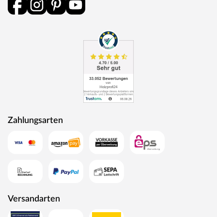
durchlaufen eine Qualitätskontrolle, in der Langlebigkeit
durch Dauerfunktionstests geprüft wird. Darüber hinaus
spielt Umweltschutz eine große Rolle im Unternehmen.
Rohstoffe werden aus nachhaltiger Waldbewirtschaftung
bezogen, und Holzabfälle fließen über ein Heizkraftwerk
als Energie zurück in den Produktionskreislauf.
Zahlungsarten
Versandarten