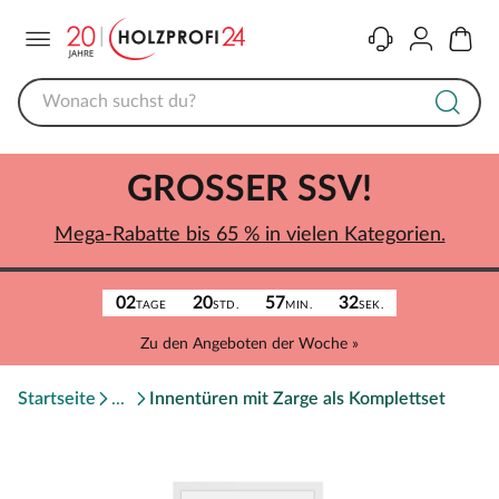
Menü
Kontakt
Konto
Warenk
GROSSER SSV!
Mega-Rabatte bis 65 % in vielen Kategorien.
02
20
57
32
TAGE
STD.
MIN.
SEK.
Zu den Angeboten der Woche »
Startseite
Innentüren mit Zarge als Komplettset