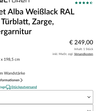
et Alba Weißlack RAL
Türblatt, Zarge,
rgarnitur
€ 249,00
Inhalt: 1 Stück
inkl. MwSt. zzgl.
Versandkosten
5 x 198,5 cm
m Wandstärke
nformationen
tage
Stückgutversand
eite x Höhe
N Richtung