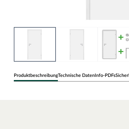
Produktbeschreibung
Technische Daten
Info-PDFs
Sicher
Zimmertür Alba
Klassische Zimmertür mit Weißlack und Eckkante.
Oberfläche - Weißlack
Weißlack ist beständig und einfach zu reinigen. Der Acrylla
robust gegenüber natürlichen Abnutzungserscheinungen.