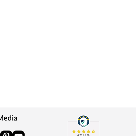
 Media