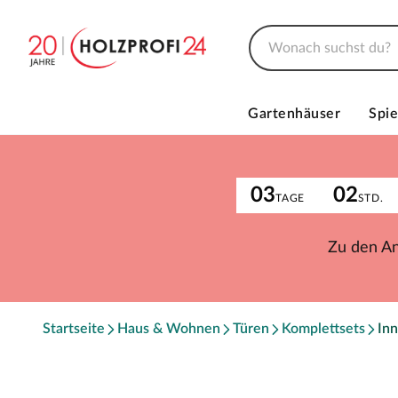
Gartenhäuser
Spie
03
02
TAGE
STD.
Zu den A
Startseite
Haus & Wohnen
Türen
Komplettsets
Inn