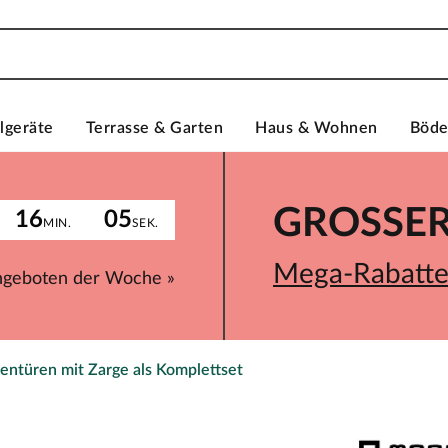
lgeräte
Terrasse & Garten
Haus & Wohnen
Böd
GROSSER 
16
05
MIN.
SEK.
Mega-Rabatte 
ngeboten der Woche »
entüren mit Zarge als Komplettset