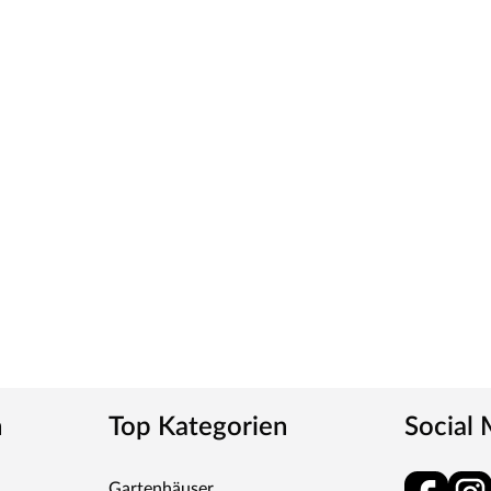
wählten Weißton und seine detaillierte
erschiedenen Weißtöne zu machen, empfehlen wir
eine präzise Tonbestimmung und einen direkten
ies verleiht der Tür ein klassisches Aussehen und
tt
m-Griff und runden Klipprosetten, Edelstahl
und Schlüsselabdeckung. Die Rosetten decken nur die
n
Top Kategorien
Social
tet, somit sehr robust und verleiht der Tür ein
Gartenhäuser