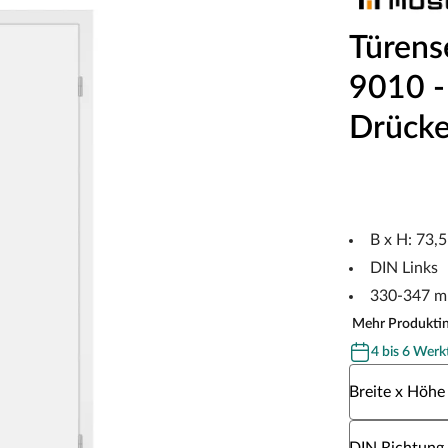
Türens
9010 - 
Drücke
B x H: 73,
DIN Links
330-347 m
Mehr Produkti
4 bis 6 Werk
Wähle eine Br
Breite x Höhe
Wähle eine DI