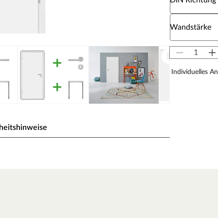
DIN Richtung
Wähle eine W
Wandstärke
Individuelles A
heitshinweise
ck wird durch UV-Strahlung gehärtet und ist so sehr