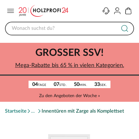
Menü
Kontakt
Konto
Warenk
GROSSER SSV!
Mega-Rabatte bis 65 % in vielen Kategorien.
04
07
50
33
TAGE
STD.
MIN.
SEK.
Zu den Angeboten der Woche »
Startseite
Innentüren mit Zarge als Komplettset