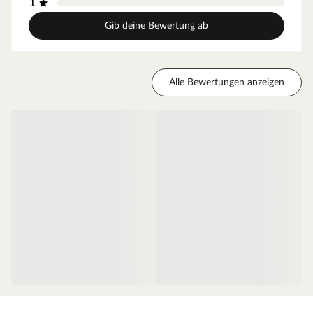
1
geringes Türgewicht und ermöglicht eine einfache
Handhabung im Alltag.
Gib deine Bewertung ab
Zarge Weißlack
Moderne Zarge mit Weißlackoberfläche und
Alle Bewertungen anzeigen
Designkante für weiße Zimmertüren.
Oberfläche - Weißlack
Diese Weißlack-Oberfläche ist im Weißton RAL 9010
(Reinweiß) gehalten, einem der gebräuchlichsten
Weißtöne, der ein weicheres und gedeckteres Weiß
ausweist. Durch die milde Note des Tons fügt sich die
Oberfläche ideal in klassische oder farbenreiche
Innenräume ein und sorgt für einen angenehmen,
neutralen Ausgleich. Der makellose Auftrag dank des
innovativen Walz- und Spritzverfahrens ermöglicht einen
besonders einheitlichen Überzug. Das Ergebnis ist eine
seidenmatte Weißlack-Oberfläche.
Die Tatsache, dass Weiß nicht gleich Weiß ist, solltest Du
beim Türenkauf unbedingt beachten. Computer-, Tablet-