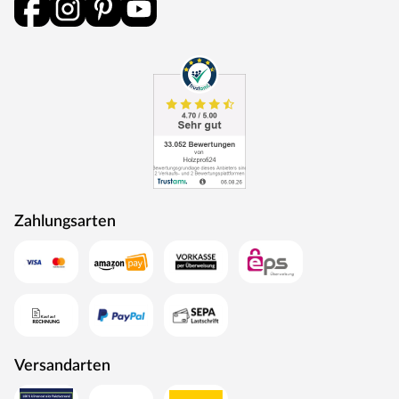
durchlaufen eine Qualitätskontrolle, in der Langlebigkeit
durch Dauerfunktionstests geprüft wird. Darüber hinaus
spielt Umweltschutz eine große Rolle im Unternehmen.
Rohstoffe werden aus nachhaltiger Waldbewirtschaftung
bezogen, und Holzabfälle fließen über ein Heizkraftwerk
als Energie zurück in den Produktionskreislauf.
Zahlungsarten
Versandarten