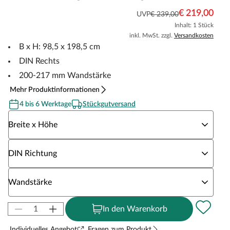
€ 219,00
UVP
€ 239,00
Inhalt: 1 Stück
inkl. MwSt. zzgl.
Versandkosten
B x H: 98,5 x 198,5 cm
DIN Rechts
200-217 mm Wandstärke
Mehr Produktinformationen
4 bis 6 Werktage
Stückgutversand
Wähle eine Breite x Höhe
Breite x Höhe
Wähle eine DIN Richtung
DIN Richtung
Wähle eine Wandstärke
Wandstärke
In den Warenkorb
Individuelles Angebot
Fragen zum Produkt