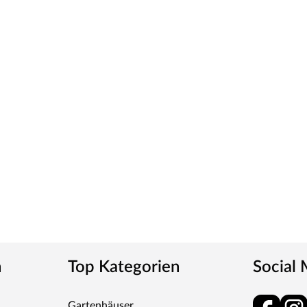
wählten Weißton und seine detaillierte
erschiedenen Weißtöne zu machen, empfehlen wir
eine präzise Tonbestimmung und einen direkten
ies verleiht der Tür ein klassisches Aussehen und
tt
m-Griff und runden Klipprosetten, Edelstahl
und Schlüsselabdeckung. Die Rosetten decken nur die
n
Top Kategorien
Social
tet, somit sehr robust und verleiht der Tür ein
Gartenhäuser