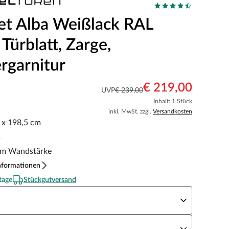
et Alba Weißlack RAL
Türblatt, Zarge,
rgarnitur
€ 219,00
UVP
€ 239,00
Inhalt: 1 Stück
inkl. MwSt. zzgl.
Versandkosten
5 x 198,5 cm
s
m Wandstärke
nformationen
tage
Stückgutversand
eite x Höhe
N Richtung