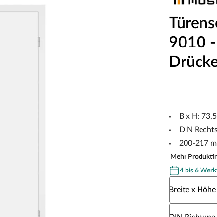
Türens
9010 - 
Drücke
B x H: 73,
DIN Recht
200-217 m
Mehr Produkti
4 bis 6 Werk
Wähle eine Br
Breite x Höhe
Wähle eine DI