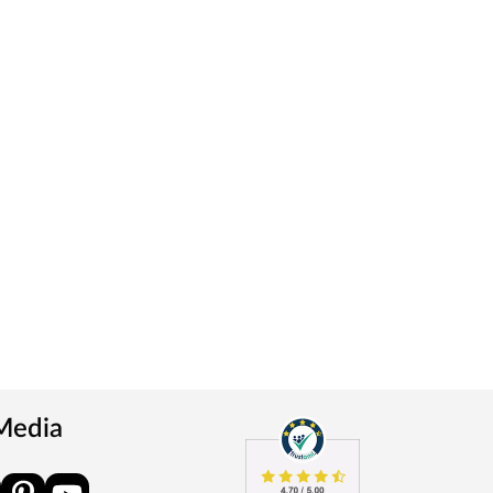
 Media