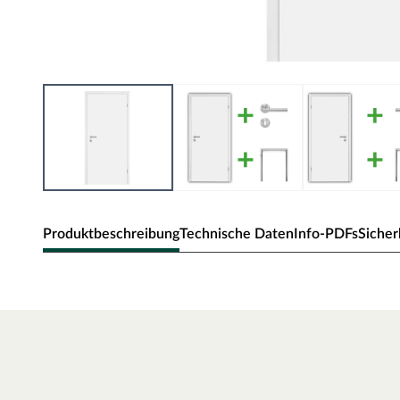
Produktbeschreibung
Technische Daten
Info-PDFs
Sicher
Zimmertür Alba
Klassische Zimmertür mit Weißlack und Eckkante.
Oberfläche - Weißlack
Weißlack ist beständig und einfach zu reinigen. Der Acrylla
robust gegenüber natürlichen Abnutzungserscheinungen.