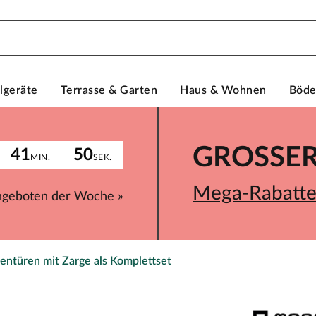
lgeräte
Terrasse & Garten
Haus & Wohnen
Böd
GROSSER 
41
50
MIN.
SEK.
Mega-Rabatte 
ngeboten der Woche »
entüren mit Zarge als Komplettset