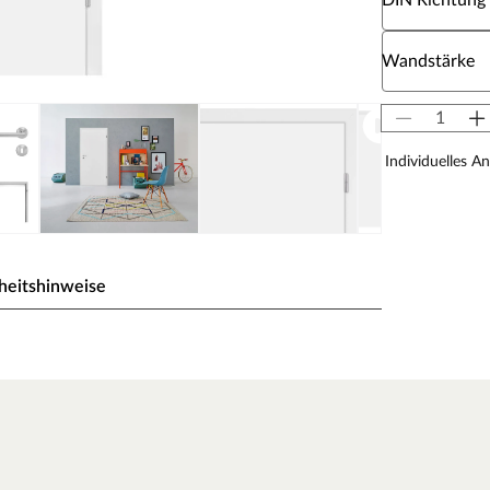
DIN Richtung
Wähle eine W
Wandstärke
Individuelles A
heitshinweise
ck wird durch UV-Strahlung gehärtet und ist so sehr