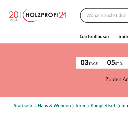
Gartenhäuser
Spie
03
05
TAGE
STD.
Zu den A
Startseite
Haus & Wohnen
Türen
Komplettsets
Inn