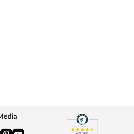
 Media