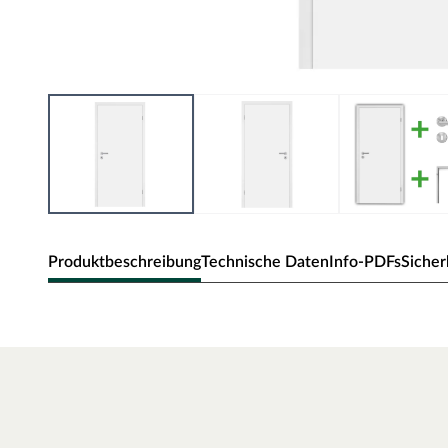
Produktbeschreibung
Technische Daten
Info-PDFs
Sicher
Zimmertür Alba
Klassische Zimmertür mit Weißlack und Eckkante.
Oberfläche - Weißlack
Weißlack ist beständig und einfach zu reinigen. Der Acrylla
robust gegenüber natürlichen Abnutzungserscheinungen.