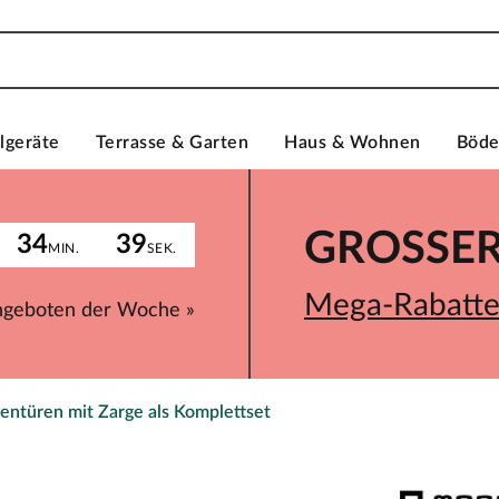
lgeräte
Terrasse & Garten
Haus & Wohnen
Böd
GROSSER 
34
39
MIN.
SEK.
Mega-Rabatte 
ngeboten der Woche »
entüren mit Zarge als Komplettset