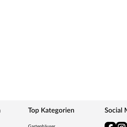
wählten Weißton und seine detaillierte
erschiedenen Weißtöne zu machen, empfehlen wir
eine präzise Tonbestimmung und einen direkten
ies verleiht der Tür ein klassisches Aussehen und
tt
m-Griff und runden Klipprosetten, Edelstahl
und Schlüsselabdeckung. Die Rosetten decken nur die
n
Top Kategorien
Social
tet, somit sehr robust und verleiht der Tür ein
Gartenhäuser