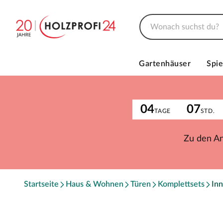
Gartenhäuser
Spie
04
07
TAGE
STD.
Zu den A
Startseite
Haus & Wohnen
Türen
Komplettsets
Inn