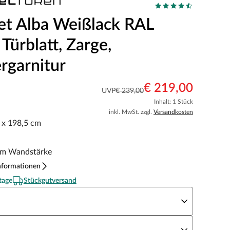
et Alba Weißlack RAL
Türblatt, Zarge,
rgarnitur
€ 219,00
UVP
€ 239,00
Inhalt: 1 Stück
inkl. MwSt. zzgl.
Versandkosten
5 x 198,5 cm
m Wandstärke
nformationen
tage
Stückgutversand
eite x Höhe
N Richtung