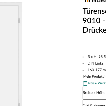
Türens
9010 - 
Drücke
B x H: 98,
DIN Links
160-177 m
Mehr Produkti
4 bis 6 Werk
Wähle eine Br
Breite x Höhe
Wähle eine DI