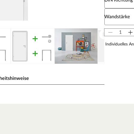
DIN Richtung
Wähle eine W
Wandstärke
Individuelles A
heitshinweise
ck wird durch UV-Strahlung gehärtet und ist so sehr