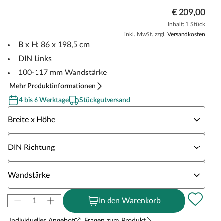
€ 209,00
Inhalt: 1 Stück
inkl. MwSt. zzgl.
Versandkosten
B x H: 86 x 198,5 cm
DIN Links
100-117 mm Wandstärke
Mehr Produktinformationen
4 bis 6 Werktage
Stückgutversand
Wähle eine Breite x Höhe
Breite x Höhe
Wähle eine DIN Richtung
DIN Richtung
Wähle eine Wandstärke
Wandstärke
In den Warenkorb
Individuelles Angebot
Fragen zum Produkt