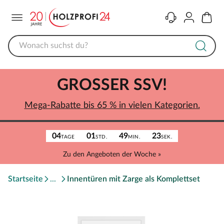
Menü
Kontakt
Konto
Warenk
GROSSER SSV!
Mega-Rabatte bis 65 % in vielen Kategorien.
04
01
49
23
TAGE
STD.
MIN.
SEK.
Zu den Angeboten der Woche »
Startseite
Innentüren mit Zarge als Komplettset