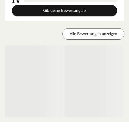
1
geringes Türgewicht und ermöglicht eine einfache
Handhabung im Alltag.
Gib deine Bewertung ab
Zarge Weißlack
Moderne Zarge mit Weißlackoberfläche und
Alle Bewertungen anzeigen
Designkante für weiße Zimmertüren.
Oberfläche - Weißlack
Diese Weißlack-Oberfläche ist im Weißton RAL 9010
(Reinweiß) gehalten, einem der gebräuchlichsten
Weißtöne, der ein weicheres und gedeckteres Weiß
ausweist. Durch die milde Note des Tons fügt sich die
Oberfläche ideal in klassische oder farbenreiche
Innenräume ein und sorgt für einen angenehmen,
neutralen Ausgleich. Der makellose Auftrag dank des
innovativen Walz- und Spritzverfahrens ermöglicht einen
besonders einheitlichen Überzug. Das Ergebnis ist eine
seidenmatte Weißlack-Oberfläche.
Die Tatsache, dass Weiß nicht gleich Weiß ist, solltest Du
beim Türenkauf unbedingt beachten. Computer-, Tablet-