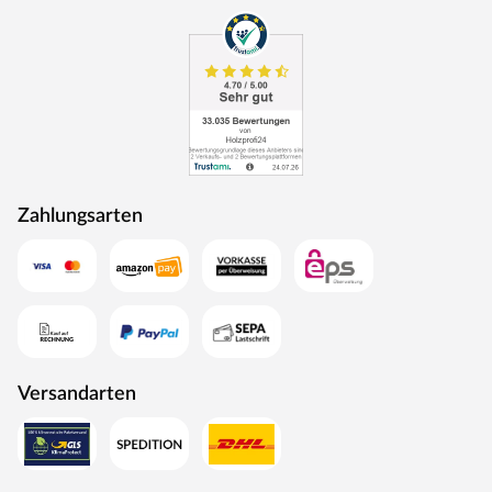
durchlaufen eine Qualitätskontrolle, in der Langlebigkeit
durch Dauerfunktionstests geprüft wird. Darüber hinaus
spielt Umweltschutz eine große Rolle im Unternehmen.
Rohstoffe werden aus nachhaltiger Waldbewirtschaftung
bezogen, und Holzabfälle fließen über ein Heizkraftwerk
als Energie zurück in den Produktionskreislauf.
Zahlungsarten
Versandarten