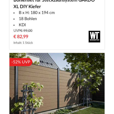
Bohlenset für Steckzaunsystem GARDO
XL DIY Kiefer
B x H: 180 x 194 cm
18 Bohlen
KDI
UVP
€ 99,00
€ 82,99
Inhalt: 1 Stück
-52% UVP