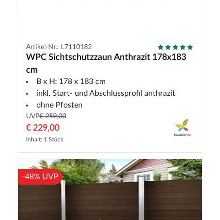
Artikel-Nr.: L7110182
WPC Sichtschutzzaun Anthrazit 178x183
cm
B x H: 178 x 183 cm
inkl. Start- und Abschlussprofil anthrazit
ohne Pfosten
UVP
€ 259,00
€ 229,00
Inhalt: 1 Stück
-48% UVP