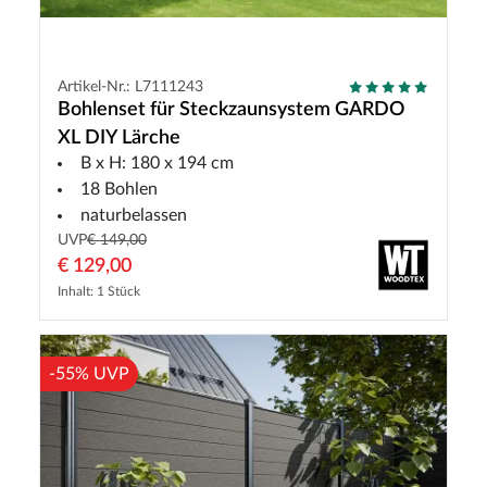
Artikel-Nr.: L7111243
Bohlenset für Steckzaunsystem GARDO
XL DIY Lärche
B x H: 180 x 194 cm
18 Bohlen
naturbelassen
UVP
€ 149,00
€ 129,00
Inhalt: 1 Stück
-55% UVP