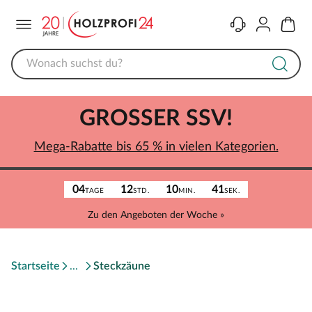
Menü
Kontakt
Konto
Warenk
GROSSER SSV!
Mega-Rabatte bis 65 % in vielen Kategorien.
04
12
10
41
TAGE
STD.
MIN.
SEK.
Zu den Angeboten der Woche »
Startseite
Steckzäune