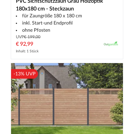
PVC Sichtschutzzaun Grau Holzoptik
180x180 cm - Steckzaun
für Zaungröße 180 x 180 cm
inkl. Start-und Endprofil
ohne Pfosten
UVP
€ 199,00
€ 92,99
Inhalt: 1 Stück
-13% UVP