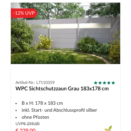
-12% UVP
Artikel-Nr.: L7110359
WPC Sichtschutzzaun Grau 183x178 cm
B x H: 178 x 183 cm
inkl. Start- und Abschlussprofil silber
ohne Pfosten
UVP
€ 259,00