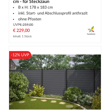
cm - für Steckzaun
B x H: 178 x 183 cm
inkl. Start- und Abschlussprofil anthrazit
ohne Pfosten
UVP
€ 259,00
€ 229,00
Inhalt: 1 Stück
-12% UVP