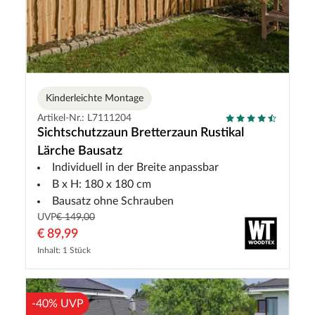
Kinderleichte Montage
Artikel-Nr.: L7111204
Sichtschutzzaun Bretterzaun Rustikal
Lärche Bausatz
Individuell in der Breite anpassbar
B x H: 180 x 180 cm
Bausatz ohne Schrauben
UVP
€ 149,00
€ 89,99
Inhalt: 1 Stück
-40% UVP