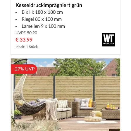
Kesseldruckimprägniert grün
B x H: 180 x 180 cm
Riegel 80 x 100 mm
Lamellen 9 x 100 mm
UVP
€ 50,90
€ 33,99
Inhalt: 1 Stück
-27% UVP