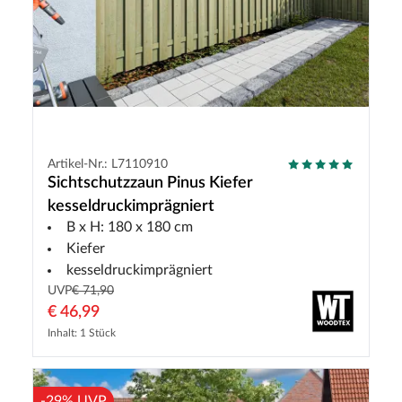
Artikel-Nr.: L7110910
Sichtschutzzaun Pinus Kiefer
kesseldruckimprägniert
B x H: 180 x 180 cm
Kiefer
kesseldruckimprägniert
UVP
€ 71,90
€ 46,99
Inhalt: 1 Stück
-29% UVP