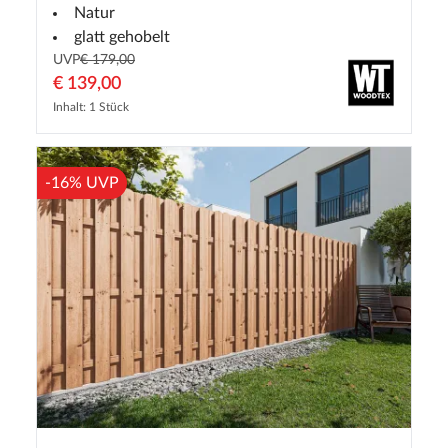
Natur
glatt gehobelt
UVP
€ 179,00
€ 139,00
Inhalt: 1 Stück
-16% UVP