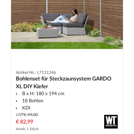
Artikel-Nr.: L7111246
Bohlenset für Steckzaunsystem GARDO
XL DIY Kiefer
B x H: 180 x 194 cm
18 Bohlen
KDI
UVP
€ 99,00
€ 82,99
Inhalt: 1 Stück