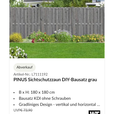
Abverkauf
Artikel-Nr.: L7111192
PINUS Sichtschutzzaun DIY-Bausatz grau
B x H: 180 x 180 cm
Bausatz KDI ohne Schrauben
Gradliniges Design - vertikal und horizontal montierbar
UVP
€ 73,90