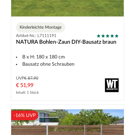
Kinderleichte Montage
Artikel-Nr.: L7111191
NATURA Bohlen-Zaun DIY-Bausatz braun
B x H: 180 x 180 cm
Bausatz ohne Schrauben
UVP
€ 87,90
€ 51,99
Inhalt: 1 Stück
-16% UVP