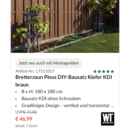
Jetzt neu auch mit Montagevideo
Artikel-Nr.: L7111017
Bretterzaun Pinus DIY-Bausatz Kiefer KDI
braun
B x H: 180 x 180 cm
Bausatz KDI ohne Schrauben
Gradliniges Design - vertikal und horizontal montierbar
UVP
€ 71,90
€ 46,99
Inhalt: 1 Stück