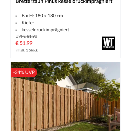
Bretterzaun Pinus kesseldruckimprägniert
B x H: 180 x 180 cm
Kiefer
kesseldruckimprägniert
UVP
€ 81,90
€ 51,99
Inhalt: 1 Stück
-34% UVP