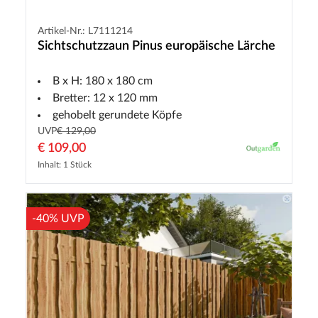
Artikel-Nr.: L7111214
Sichtschutzzaun Pinus europäische Lärche
B x H: 180 x 180 cm
Bretter: 12 x 120 mm
gehobelt gerundete Köpfe
UVP
€ 129,00
€ 109,00
Inhalt: 1 Stück
-40% UVP