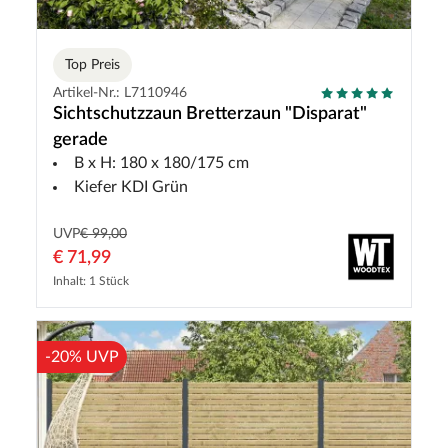
Top Preis
Artikel-Nr.: L7110946
Sichtschutzzaun Bretterzaun "Disparat"
gerade
B x H: 180 x 180/175 cm
Kiefer KDI Grün
UVP
€ 99,00
€ 71,99
Inhalt: 1 Stück
-20% UVP