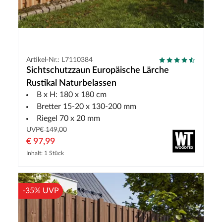
Artikel-Nr.: L7110384
Sichtschutzzaun Europäische Lärche
Rustikal Naturbelassen
B x H: 180 x 180 cm
Bretter 15-20 x 130-200 mm
Riegel 70 x 20 mm
UVP
€ 149,00
€ 97,99
Inhalt: 1 Stück
-35% UVP