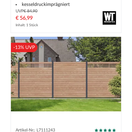
kesseldruckimprägniert
UVP
€ 84,90
€ 56,99
Inhalt: 1 Stück
-13% UVP
Artikel-Nr.: L7111243