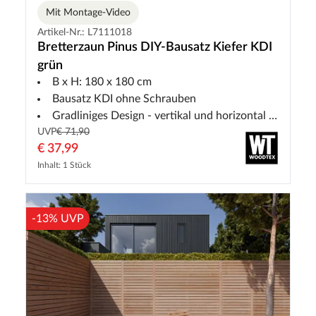
Mit Montage-Video
Artikel-Nr.: L7111018
Bretterzaun Pinus DIY-Bausatz Kiefer KDI
grün
B x H: 180 x 180 cm
Bausatz KDI ohne Schrauben
Gradliniges Design - vertikal und horizontal montierbar
UVP
€ 71,90
€ 37,99
Inhalt: 1 Stück
-13% UVP