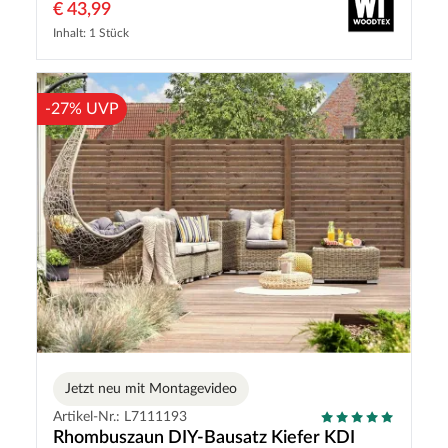
€ 43,99
Inhalt: 1 Stück
-27% UVP
Jetzt neu mit Montagevideo
Artikel-Nr.: L7111193
Rhombuszaun DIY-Bausatz Kiefer KDI