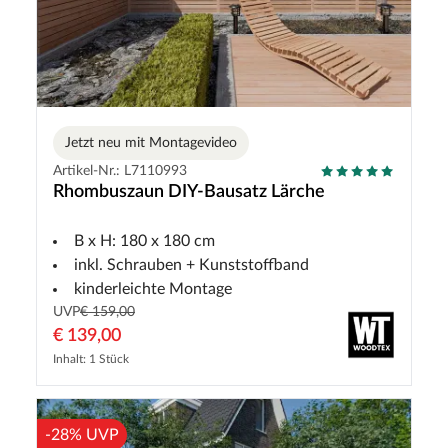
Jetzt neu mit Montagevideo
Artikel-Nr.: L7110993
Rhombuszaun DIY-Bausatz Lärche
B x H: 180 x 180 cm
inkl. Schrauben + Kunststoffband
kinderleichte Montage
UVP
€ 159,00
€ 139,00
Inhalt: 1 Stück
-28% UVP