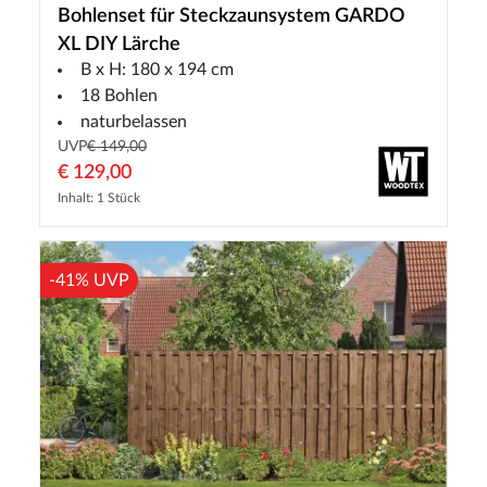
Bohlenset für Steckzaunsystem GARDO
XL DIY Lärche
B x H: 180 x 194 cm
18 Bohlen
naturbelassen
UVP
€ 149,00
€ 129,00
Inhalt: 1 Stück
-41% UVP