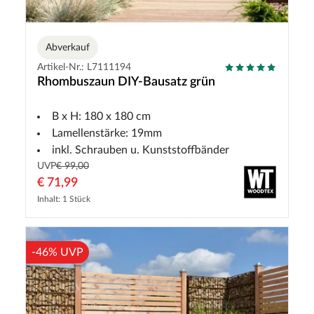
Abverkauf
Artikel-Nr.: L7111194
Rhombuszaun DIY-Bausatz grün
B x H: 180 x 180 cm
Lamellenstärke: 19mm
inkl. Schrauben u. Kunststoffbänder
UVP
€ 99,00
€ 71,99
Inhalt: 1 Stück
-46% UVP