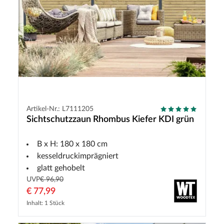
Artikel-Nr.: L7111205
Sichtschutzzaun Rhombus Kiefer KDI grün
B x H: 180 x 180 cm
kesseldruckimprägniert
glatt gehobelt
UVP
€ 96,90
€ 77,99
Inhalt: 1 Stück