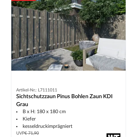
Artikel-Nr.: L7111011
Sichtschutzzaun Pinus Bohlen Zaun KDI
Grau
B x H: 180 x 180 cm
Kiefer
kesseldruckimprägniert
UVP
€ 71,90