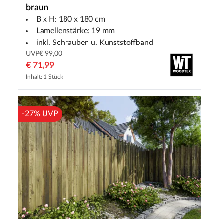
braun
B x H: 180 x 180 cm
Lamellenstärke: 19 mm
inkl. Schrauben u. Kunststoffband
UVP
€ 99,00
€ 71,99
Inhalt: 1 Stück
-27% UVP