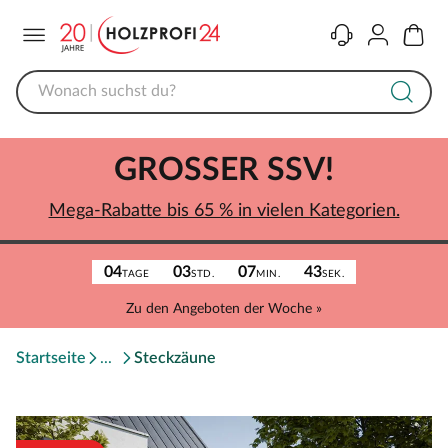
Menü
Kontakt
Konto
Warenk
GROSSER SSV!
Mega-Rabatte bis 65 % in vielen Kategorien.
04
03
07
43
TAGE
STD.
MIN.
SEK.
Zu den Angeboten der Woche »
Startseite
Steckzäune