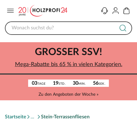
Menü
Kontakt
Konto
Warenk
GROSSER SSV!
Mega-Rabatte bis 65 % in vielen Kategorien.
03
19
30
56
TAGE
STD.
MIN.
SEK.
Zu den Angeboten der Woche »
Startseite
Stein-Terrassenfliesen