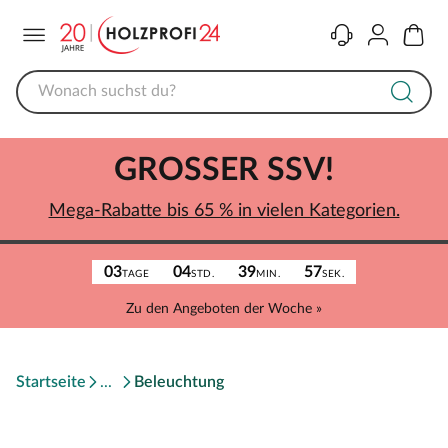
Menü
Kontakt
Konto
Warenk
GROSSER SSV!
Mega-Rabatte bis 65 % in vielen Kategorien.
03
04
39
57
TAGE
STD.
MIN.
SEK.
Zu den Angeboten der Woche »
Startseite
Beleuchtung