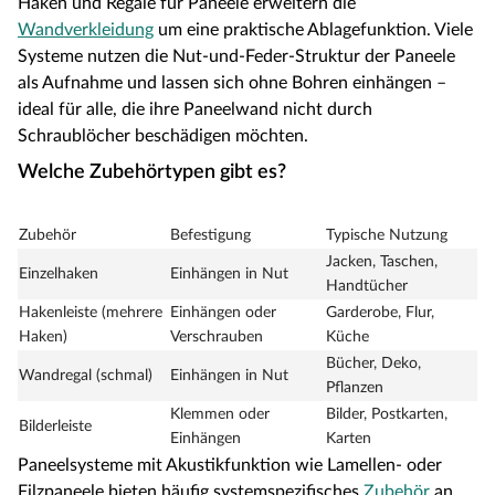
Haken und Regale für Paneele erweitern die
Wandverkleidung
um eine praktische Ablagefunktion. Viele
Systeme nutzen die Nut-und-Feder-Struktur der Paneele
als Aufnahme und lassen sich ohne Bohren einhängen –
ideal für alle, die ihre Paneelwand nicht durch
Schraublöcher beschädigen möchten.
Welche Zubehörtypen gibt es?
Zubehör
Befestigung
Typische Nutzung
Jacken, Taschen,
Einzelhaken
Einhängen in Nut
Handtücher
Hakenleiste (mehrere
Einhängen oder
Garderobe, Flur,
Haken)
Verschrauben
Küche
Bücher, Deko,
Wandregal (schmal)
Einhängen in Nut
Pflanzen
Klemmen oder
Bilder, Postkarten,
Bilderleiste
Einhängen
Karten
Paneelsysteme mit Akustikfunktion wie Lamellen- oder
Filzpaneele bieten häufig systemspezifisches
Zubehör
an,