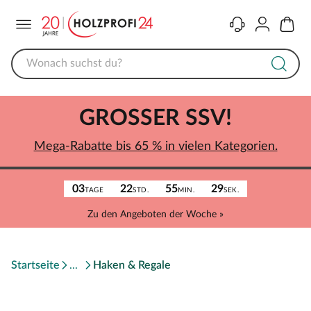
Menü
Kontakt
Konto
Warenk
GROSSER SSV!
Mega-Rabatte bis 65 % in vielen Kategorien.
03
22
55
29
TAGE
STD.
MIN.
SEK.
Zu den Angeboten der Woche »
Startseite
Haken & Regale