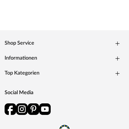
Shop Service
Informationen
Top Kategorien
Social Media