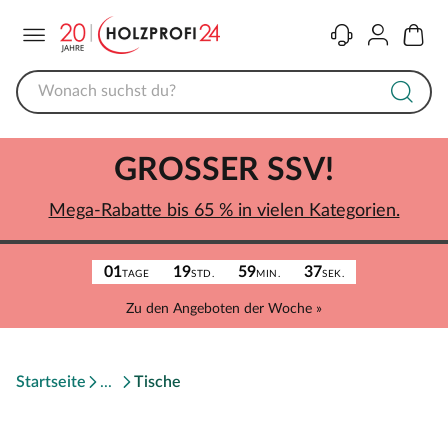
Menü
Kontakt
Konto
Warenk
GROSSER SSV!
Mega-Rabatte bis 65 % in vielen Kategorien.
01
19
59
37
TAGE
STD.
MIN.
SEK.
Zu den Angeboten der Woche »
Startseite
Tische