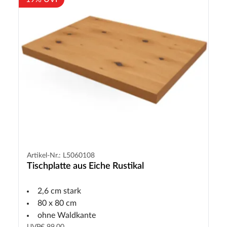
Artikel-Nr.: L5060108
Tischplatte aus Eiche Rustikal
2,6 cm stark
80 x 80 cm
ohne Waldkante