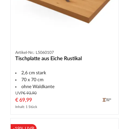
Artikel-Nr.: L5060107
Tischplatte aus Eiche Rustikal
2,6 cm stark
70 x 70 cm
ohne Waldkante
UVP
€ 93,90
€ 69,99
Inhalt: 1 Stück
-19% UVP