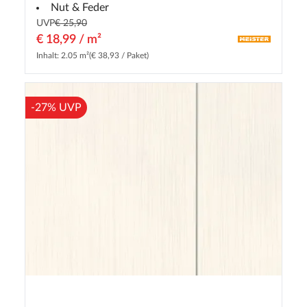
Nut & Feder
UVP
€ 25,90
€ 18,99 / m²
Inhalt: 2.05 m²
(€ 38,93 / Paket)
-27% UVP