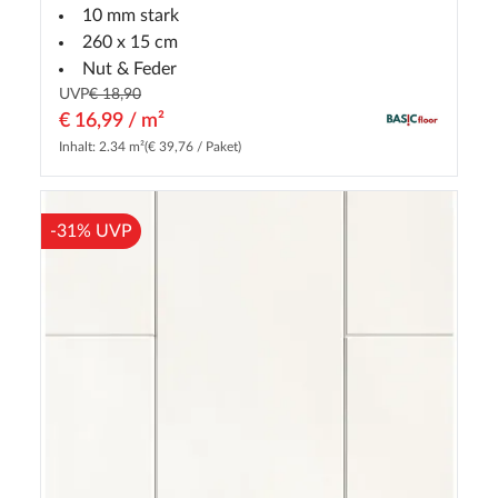
10 mm stark
260 x 15 cm
Nut & Feder
UVP
€ 18,90
€ 16,99 / m²
Inhalt: 2.34 m²
(€ 39,76 / Paket)
-31% UVP