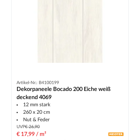
Artikel-Nr.: B4100199
Dekorpaneele Bocado 200 Eiche weiß
deckend 4069
12 mm stark
260 x 20 cm
Nut & Feder
UVP
€ 26,90
€ 17,99 / m²