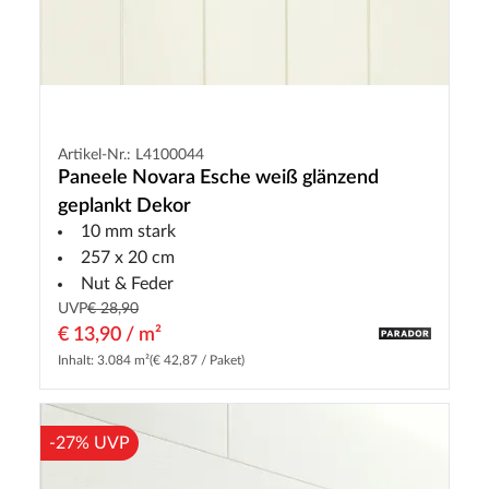
Artikel-Nr.: L4100044
Paneele Novara Esche weiß glänzend
geplankt Dekor
10 mm stark
257 x 20 cm
Nut & Feder
UVP
€ 28,90
€ 13,90 / m²
Inhalt: 3.084 m²
(€ 42,87 / Paket)
-27% UVP