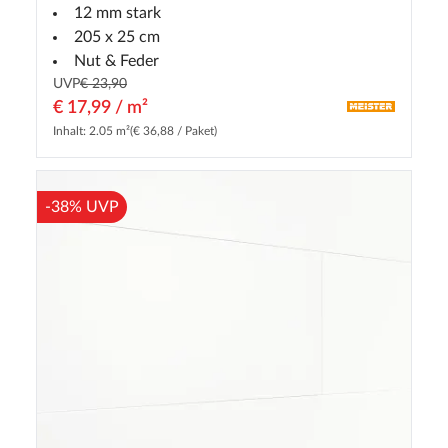
12 mm stark
205 x 25 cm
Nut & Feder
UVP
€ 23,90
€ 17,99 / m²
Inhalt: 2.05 m²
(€ 36,88 / Paket)
-38% UVP