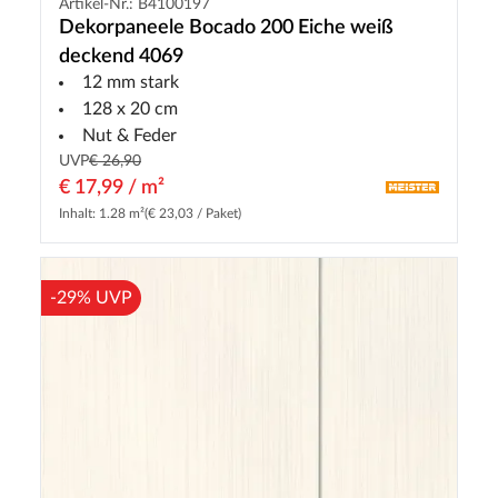
Artikel-Nr.: B4100197
Dekorpaneele Bocado 200 Eiche weiß
deckend 4069
12 mm stark
128 x 20 cm
Nut & Feder
UVP
€ 26,90
€ 17,99 / m²
Inhalt: 1.28 m²
(€ 23,03 / Paket)
-29% UVP