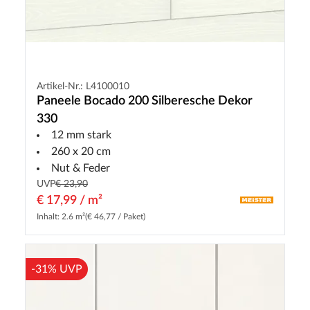
Artikel-Nr.: L4100010
Paneele Bocado 200 Silberesche Dekor
330
12 mm stark
260 x 20 cm
Nut & Feder
UVP
€ 23,90
€ 17,99 / m²
Inhalt: 2.6 m²
(€ 46,77 / Paket)
-31% UVP