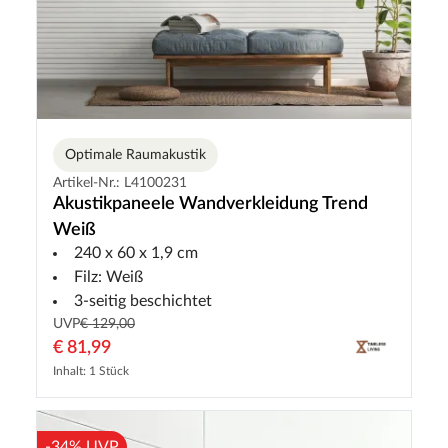
Optimale Raumakustik
Artikel-Nr.: L4100231
Akustikpaneele Wandverkleidung Trend
Weiß
240 x 60 x 1,9 cm
Filz: Weiß
3-seitig beschichtet
UVP
€ 129,00
€ 81,99
Inhalt: 1 Stück
-34% UVP