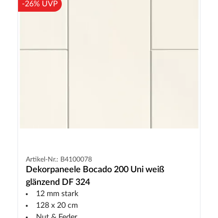
-26% UVP
Artikel-Nr.: B4100078
Dekorpaneele Bocado 200 Uni weiß
glänzend DF 324
12 mm stark
128 x 20 cm
Nut & Feder