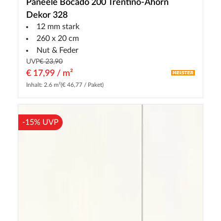
Paneele Bocado 200 Trentino-Ahorn
Dekor 328
12 mm stark
260 x 20 cm
Nut & Feder
UVP
€ 23,90
€ 17,99 / m²
Inhalt: 2.6 m²
(€ 46,77 / Paket)
-15% UVP