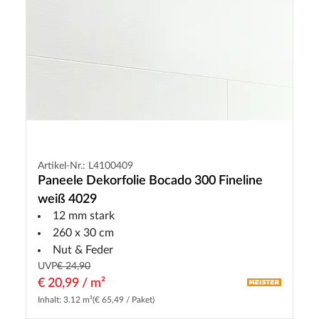
Artikel-Nr.: L4100409
Paneele Dekorfolie Bocado 300 Fineline
weiß 4029
12 mm stark
260 x 30 cm
Nut & Feder
UVP
€ 24,90
€ 20,99 / m²
Inhalt: 3.12 m²
(€ 65,49 / Paket)