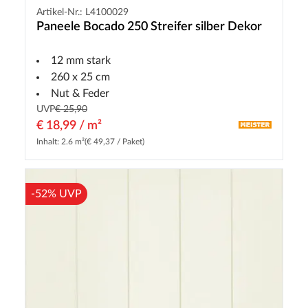
Artikel-Nr.: L4100029
Paneele Bocado 250 Streifer silber Dekor
12 mm stark
260 x 25 cm
Nut & Feder
UVP
€ 25,90
€ 18,99 / m²
Inhalt: 2.6 m²
(€ 49,37 / Paket)
-52% UVP