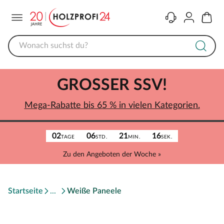
Menü
Kontakt
Konto
Warenk
GROSSER SSV!
Mega-Rabatte bis 65 % in vielen Kategorien.
02
06
21
16
TAGE
STD.
MIN.
SEK.
Zu den Angeboten der Woche »
Startseite
Weiße Paneele