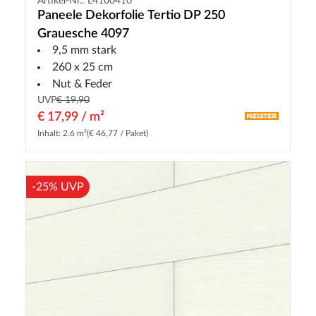
Artikel-Nr.: L4100410
Paneele Dekorfolie Tertio DP 250
Grauesche 4097
9,5 mm stark
260 x 25 cm
Nut & Feder
UVP
€ 19,90
€ 17,99 / m²
Inhalt: 2.6 m²
(€ 46,77 / Paket)
-25% UVP