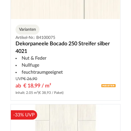
Varianten
Artikel-Nr.: B4100075
Dekorpaneele Bocado 250 Streifer silber
4021
Nut & Feder
Nullfuge
feuchtraumgeeignet
UVP
€ 26,90
ab
€ 18,99 / m²
Inhalt: 2.05 m²
(€ 38,93 / Paket)
-33% UVP