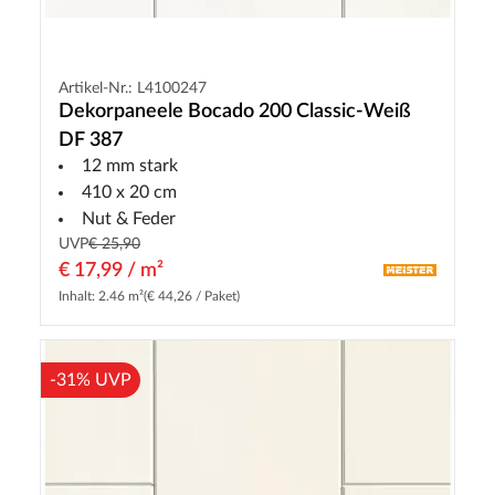
Artikel-Nr.: L4100247
Dekorpaneele Bocado 200 Classic-Weiß
DF 387
12 mm stark
410 x 20 cm
Nut & Feder
UVP
€ 25,90
€ 17,99 / m²
Inhalt: 2.46 m²
(€ 44,26 / Paket)
-31% UVP