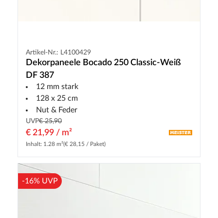
Artikel-Nr.: L4100429
Dekorpaneele Bocado 250 Classic-Weiß
DF 387
12 mm stark
128 x 25 cm
Nut & Feder
UVP
€ 25,90
€ 21,99 / m²
Inhalt: 1.28 m²
(€ 28,15 / Paket)
-16% UVP