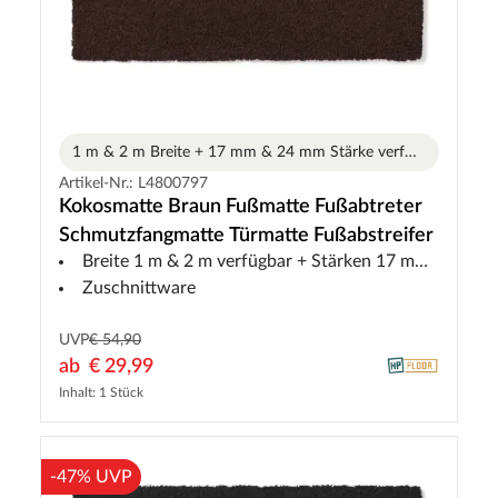
1 m & 2 m Breite + 17 mm & 24 mm Stärke verfügbar
Varia
Artikel-Nr.: L4800797
Kokosmatte Braun Fußmatte Fußabtreter
Schmutzfangmatte Türmatte Fußabstreifer
Breite 1 m & 2 m verfügbar + Stärken 17 mm & 24 mm verfügbar
Zuschnittware
UVP
€ 54,90
ab
€ 29,99
Inhalt: 1 Stück
-47% UVP