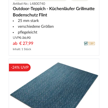
Artikel-Nr.: L4800740
Outdoor-Teppich - Küchenläufer Grillmatte
Bodenschutz Flint
25 mm stark
verschiedene Größen
pflegeleicht
UVP
€ 36,90
ab
€ 27,99
Inhalt: 1 Stück
-24% UVP