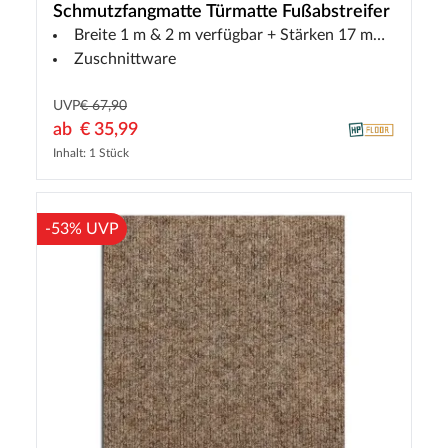
Schmutzfangmatte Türmatte Fußabstreifer
Breite 1 m & 2 m verfügbar + Stärken 17 mm verfügbar
Zuschnittware
UVP
€ 67,90
ab
€ 35,99
Inhalt: 1 Stück
-53% UVP