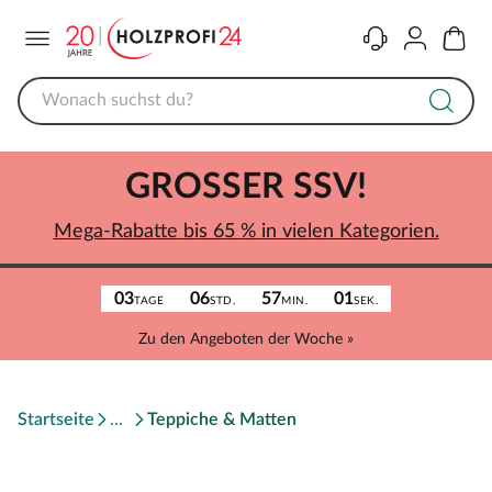
Menü
Kontakt
Konto
Warenk
GROSSER SSV!
Mega-Rabatte bis 65 % in vielen Kategorien.
03
06
57
01
TAGE
STD.
MIN.
SEK.
Zu den Angeboten der Woche »
Startseite
Teppiche & Matten