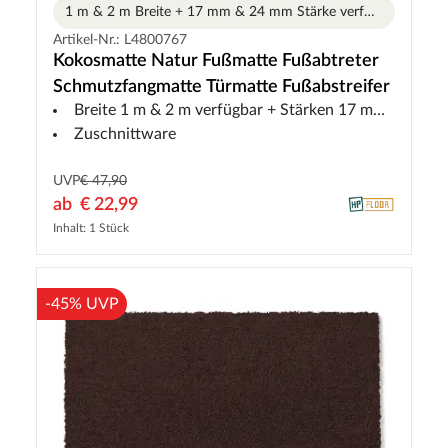
1 m & 2 m Breite + 17 mm & 24 mm Stärke verfügbar
Varia
Artikel-Nr.: L4800767
Kokosmatte Natur Fußmatte Fußabtreter
Schmutzfangmatte Türmatte Fußabstreifer
Breite 1 m & 2 m verfügbar + Stärken 17 mm & 24 mm verfügbar
Zuschnittware
UVP
€ 47,90
ab
€ 22,99
Inhalt: 1 Stück
-45% UVP