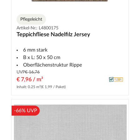
Pflegeleicht
Artikel-Nr.: L4800175
Teppichfliese Nadelfilz Jersey
6 mm stark
B x L: 50 x 50 cm
Oberflächenstruktur Rippe
UVP
€ 16,76
€ 7,96 / m²
Inhalt: 0.25 m²
(€ 1,99 / Paket)
-66% UVP