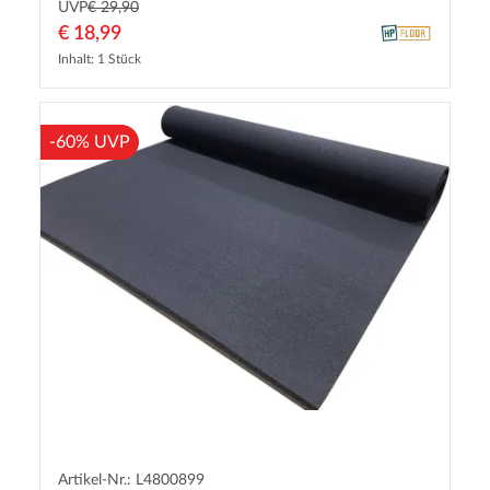
UVP
€ 29,90
€ 18,99
Inhalt: 1 Stück
-60% UVP
Artikel-Nr.: L4800899