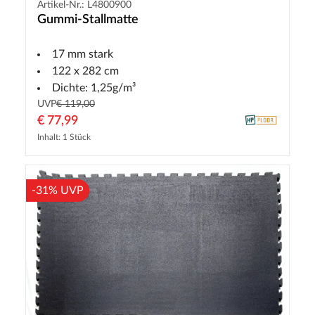
Artikel-Nr.: L4800900
Gummi-Stallmatte
17 mm stark
122 x 282 cm
Dichte: 1,25g/m³
UVP
€ 119,00
€ 77,99
Inhalt: 1 Stück
-31% UVP