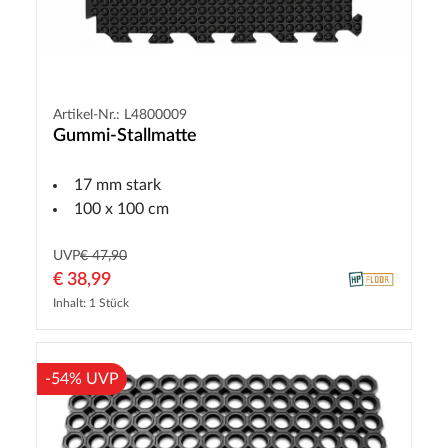
Artikel-Nr.: L4800009
Gummi-Stallmatte
17 mm stark
100 x 100 cm
UVP
€ 47,90
€ 38,99
Inhalt: 1 Stück
-54% UVP