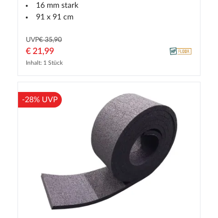
16 mm stark
91 x 91 cm
UVP
€ 35,90
€ 21,99
Inhalt: 1 Stück
-28% UVP