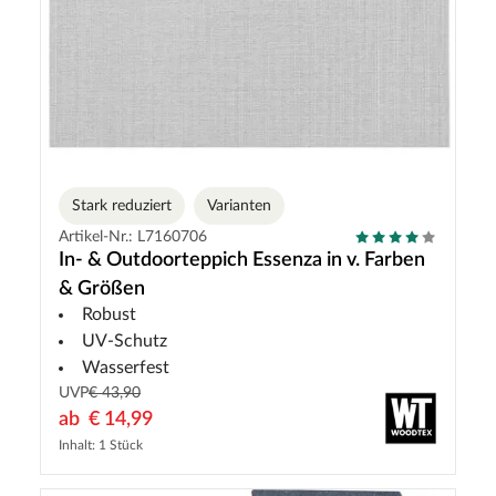
Stark reduziert
Varianten
Artikel-Nr.: L7160706
In- & Outdoorteppich Essenza in v. Farben
& Größen
Robust
UV-Schutz
Wasserfest
UVP
€ 43,90
ab
€ 14,99
Inhalt: 1 Stück