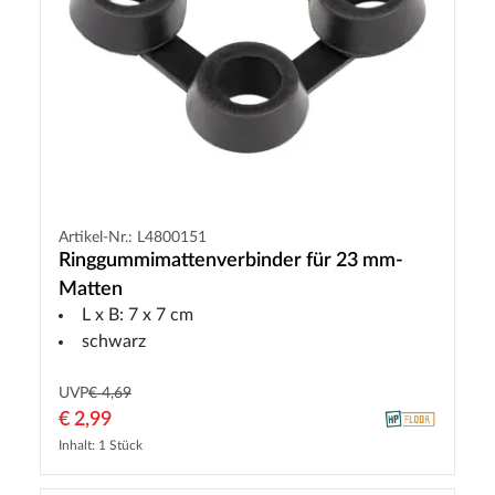
Artikel-Nr.: L4800151
Ringgummimattenverbinder für 23 mm-
Matten
L x B: 7 x 7 cm
schwarz
UVP
€ 4,69
€ 2,99
Inhalt: 1 Stück