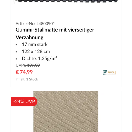
Artikel-Nr.: L4800901
Gummi-Stallmatte mit vierseitiger
Verzahnung
17 mm stark
122 x 128 cm
Dichte: 1,25g/m³
UVP
€ 109,00
€ 74,99
Inhalt: 1 Stück
-24% UVP