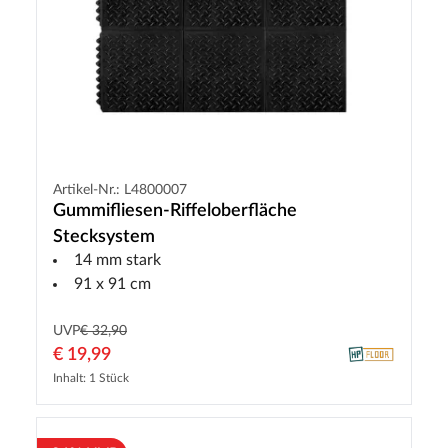
Artikel-Nr.: L4800007
Gummifliesen-Riffeloberfläche
Stecksystem
14 mm stark
91 x 91 cm
UVP
€ 32,90
€ 19,99
Inhalt: 1 Stück