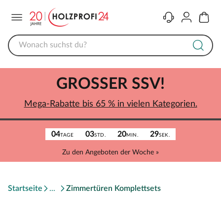
Menü
Kontakt
Konto
Warenk
GROSSER SSV!
Mega-Rabatte bis 65 % in vielen Kategorien.
04
03
20
29
TAGE
STD.
MIN.
SEK.
Zu den Angeboten der Woche »
Startseite
Zimmertüren Komplettsets