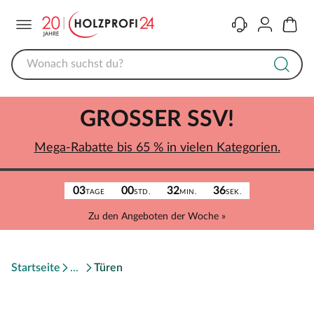
Menü
Kontakt
Konto
Warenk
GROSSER SSV!
Mega-Rabatte bis 65 % in vielen Kategorien.
03
00
32
36
TAGE
STD.
MIN.
SEK.
Zu den Angeboten der Woche »
Startseite
Türen