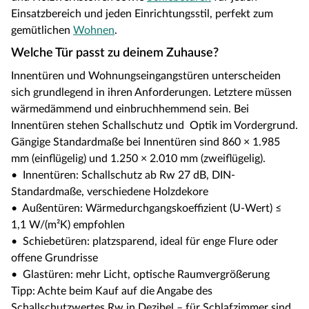
Einsatzbereich und jeden Einrichtungsstil, perfekt zum
gemütlichen
Wohnen
.
Welche Tür passt zu deinem Zuhause?
Innentüren und Wohnungseingangstüren unterscheiden
sich grundlegend in ihren Anforderungen. Letztere müssen
wärmedämmend und einbruchhemmend sein. Bei
Innentüren stehen Schallschutz und Optik im Vordergrund.
Gängige Standardmaße bei Innentüren sind 860 × 1.985
mm (einflügelig) und 1.250 × 2.010 mm (zweiflügelig).
• Innentüren: Schallschutz ab Rw 27 dB, DIN-
Standardmaße, verschiedene Holzdekore
• Außentüren: Wärmedurchgangskoeffizient (U-Wert) ≤
1,1 W/(m²K) empfohlen
• Schiebetüren: platzsparend, ideal für enge Flure oder
offene Grundrisse
• Glastüren: mehr Licht, optische Raumvergrößerung
Tipp: Achte beim Kauf auf die Angabe des
Schallschutzwertes Rw in Dezibel – für Schlafzimmer sind