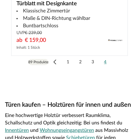
Türblatt mit Designkante
Klassische Zimmertür
Maße & DIN-Richtung wählbar
Buntbartschloss
UVP
€ 239,00
ab
€ 159,00
Inhalt: 1 Stück
1
2
3
4
89 Produkte
Türen kaufen – Holztüren für innen und außen
Eine hochwertige Holztür verbessert Raumklima,
Schallschutz und Optik gleichzeitig: Bei uns findest du
Innentüren
und
Wohnungseingangstüren
aus Massivholz
und Holzwerkstoffen sowie
Schiebetüren
für jeden