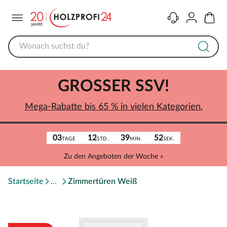
Menü
Kontakt
Konto
Warenk
GROSSER SSV!
Mega-Rabatte bis 65 % in vielen Kategorien.
03
12
39
52
TAGE
STD.
MIN.
SEK.
Zu den Angeboten der Woche »
Startseite
Zimmertüren Weiß