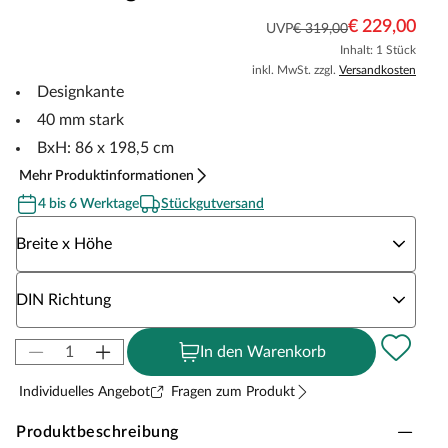
€ 229,00
UVP
€ 319,00
Inhalt: 1 Stück
inkl. MwSt. zzgl.
Versandkosten
Designkante
40 mm stark
BxH: 86 x 198,5 cm
Mehr Produktinformationen
4 bis 6 Werktage
Stückgutversand
Wähle eine Breite x Höhe
Breite x Höhe
Wähle eine DIN Richtung
DIN Richtung
In den Warenkorb
Individuelles Angebot
Fragen zum Produkt
Produktbeschreibung