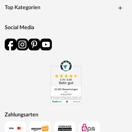
Germany“
Top Kategorien
Die Entwicklung neuer Produktionsverfahren und die
modernste Fertigungsanlage Europas machen das in
Trierweiler ansässige Unternehmen einzigartig. Seit 1996
Social Media
nutzt der Familienbetrieb sein Expertenwissen, um
moderne Türen zu schaffen. Das umfangreiche Sortiment
deckt alle Wünsche ab: Designtüren, Stiltüren, Holztüren
in verschiedensten Oberflächen, Farben und
Maserungen. Alle Mosel-Türen durchlaufen eine
Qualitätskontrolle, in der Langlebigkeit durch
Dauerfunktionstests geprüft wird. Darüber hinaus spielt
Umweltschutz eine große Rolle im Unternehmen.
Rohstoffe werden aus nachhaltiger Waldbewirtschaftung
bezogen, und Holzabfälle fließen über ein Heizkraftwerk
als Energie zurück in den Produktionskreislauf.
Zahlungsarten