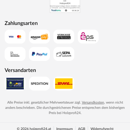
WOODTEX – Holz ohne Kompromisse
Preiswerte Markenprodukte rund um Holz und darüber
Zahlungsarten
hinaus: WOODTEX bietet erstklassige Qualität bei
Garten-/Gerätehäusern, Sichtschutzzäunen,
Terrassendielen und Gewächshäusern. Seit vielen Jahren
produziert der Hersteller alles, was den Outdoorbereich
zum angenehmen Aufenthaltsort werden lässt.
Innovative Materialien, hochwertiges Holz und günstige
Preise – dafür steht WOODTEX. Kurzum: viel Garten für
Versandarten
wenig Geld.
Alle Preise inkl. gesetzlicher Mehrwertsteuer zzgl.
Versandkosten
, wenn nicht
anders beschrieben. Die durchgestrichenen Preise entsprechen dem bisherigen
Preis bei
Holzprofi24
.
© 2026 holzprofi24.at
Impressum
AGB
Widerrufsrecht