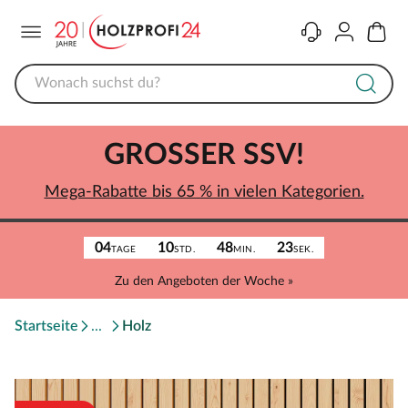
Menü
Kontakt
Konto
Warenk
GROSSER SSV!
Mega-Rabatte bis 65 % in vielen Kategorien.
04
10
48
23
TAGE
STD.
MIN.
SEK.
Zu den Angeboten der Woche »
Startseite
Holz