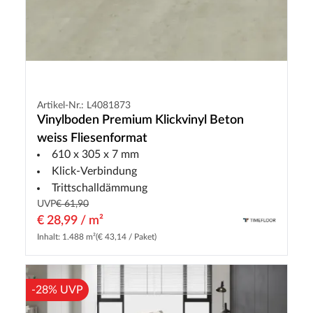
Artikel-Nr.: L4081873
Vinylboden Premium Klickvinyl Beton
weiss Fliesenformat
610 x 305 x 7 mm
Klick-Verbindung
Trittschalldämmung
UVP
€ 61,90
€ 28,99 / m²
Inhalt: 1.488 m²
(€ 43,14 / Paket)
-28% UVP