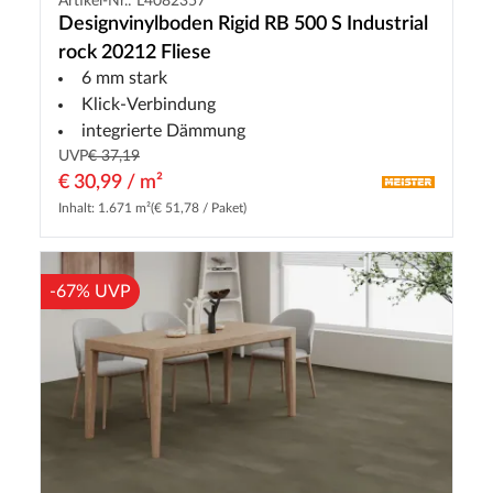
Artikel-Nr.: L4082357
Designvinylboden Rigid RB 500 S Industrial
rock 20212 Fliese
6 mm stark
Klick-Verbindung
integrierte Dämmung
UVP
€ 37,19
€ 30,99 / m²
Inhalt: 1.671 m²
(€ 51,78 / Paket)
-67% UVP