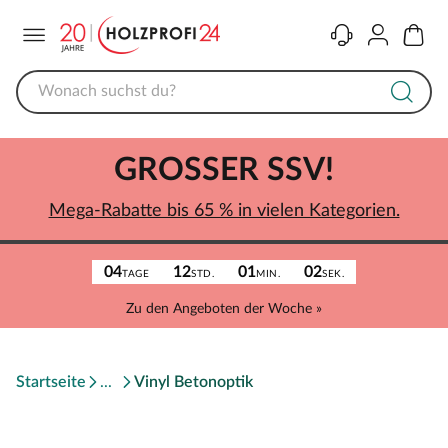
Menü
Kontakt
Konto
Warenk
GROSSER SSV!
Mega-Rabatte bis 65 % in vielen Kategorien.
04
12
01
02
TAGE
STD.
MIN.
SEK.
Zu den Angeboten der Woche »
Startseite
Vinyl Betonoptik