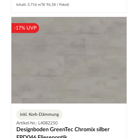
Inhalt: 3.716 m²
(€ 96,58 / Paket)
-17% UVP
inkl. Kork-Dämmung
Artikel-Nr.: L4082250
Designboden GreenTec Chromix silber
EPD046 Fliesenoptik