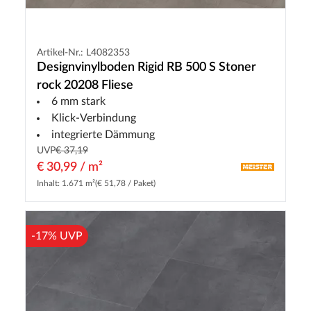
Artikel-Nr.: L4082353
Designvinylboden Rigid RB 500 S Stoner
rock 20208 Fliese
6 mm stark
Klick-Verbindung
integrierte Dämmung
UVP
€ 37,19
€ 30,99 / m²
Inhalt: 1.671 m²
(€ 51,78 / Paket)
-17% UVP