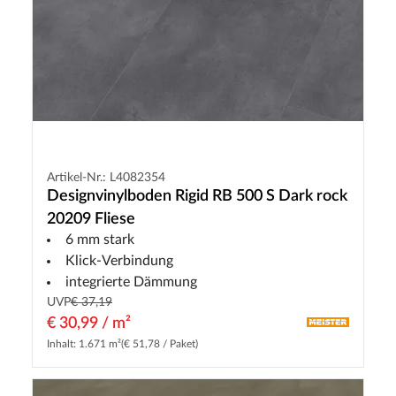
Artikel-Nr.: L4082354
Designvinylboden Rigid RB 500 S Dark rock
20209 Fliese
6 mm stark
Klick-Verbindung
integrierte Dämmung
UVP
€ 37,19
€ 30,99 / m²
Inhalt: 1.671 m²
(€ 51,78 / Paket)