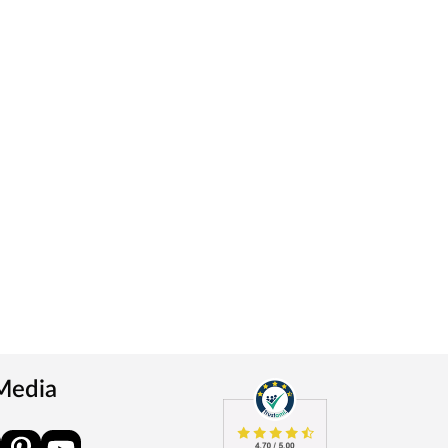
 Media