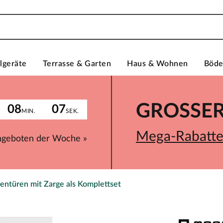
lgeräte
Terrasse & Garten
Haus & Wohnen
Böd
GROSSER 
08
07
MIN.
SEK.
Mega-Rabatte 
ngeboten der Woche »
entüren mit Zarge als Komplettset