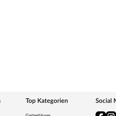
rekten Farbabgleich vor Ort.
n Ende. Dies verleiht der Tür ein klassisches Aussehen
tt
m-Griff und runden Klipprosetten, Edelstahl
und Schlüsselabdeckung. Die Rosetten decken nur die
tet, somit sehr robust und verleiht der Tür ein
n
Top Kategorien
Social
ren „Made in Germany“
Gartenhäuser