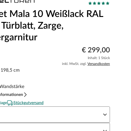
et Mala 10 Weißlack RAL
Türblatt, Zarge,
rgarnitur
€ 299,00
Inhalt: 1 Stück
inkl. MwSt. zzgl.
Versandkosten
x 198,5 cm
Wandstärke
nformationen
tage
Stückgutversand
eite x Höhe
N Richtung