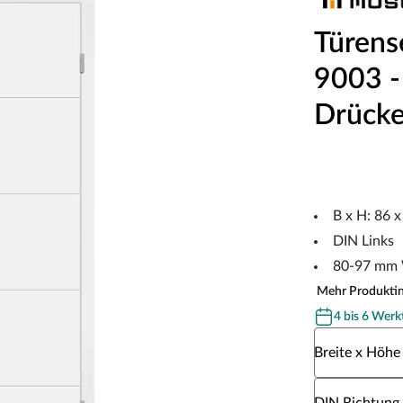
Türens
9003 - 
Drücke
B x H: 86 
DIN Links
80-97 mm 
Mehr Produkti
4 bis 6 Werk
Wähle eine Br
Breite x Höhe
Wähle eine DI