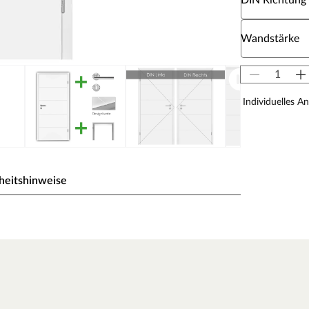
DIN Richtung
Wähle eine W
Wandstärke
Individuelles A
heitshinweise
03
ck wird durch UV-Strahlung gehärtet und ist so sehr