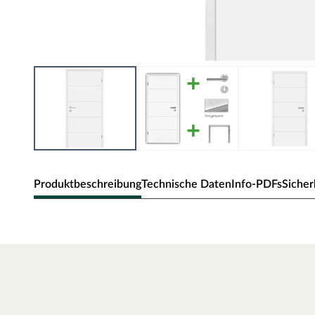
Produktbeschreibung
Technische Daten
Info-PDFs
Sicher
Zimmertür Mala 10 Weißlack RAL 90
Moderne Zimmertür mit V-förmigen Quer-Ausfräsungen.
Oberfläche - Weißlack
Weißlack ist beständig und einfach zu reinigen. Der Acrylla
robust gegenüber natürlichen Abnutzungserscheinungen.