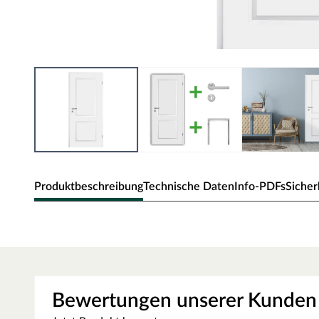
Produktbeschreibung
Technische Daten
Info-PDFs
Sicher
Zimmertür Elegance 02
Klassische Zimmertür mit Weißlack und Rundkante.
Oberfläche - Weißlack
Bewertungen unserer Kunden
Diese Weißlack-Oberfläche ist im Weißton RAL 9010 (Reinw
der ein weicheres und gedeckteres Weiß ausweist. Durch die