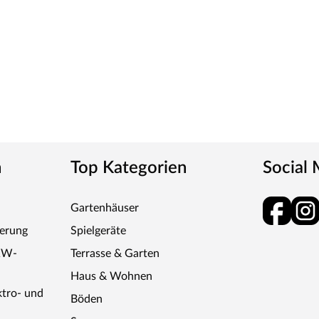
ck wird durch UV-Strahlung gehärtet und ist so sehr
ies verleiht der Tür ein klassisches Aussehen und
tt
m-Griff und runden Klipprosetten, Edelstahl
n
Top Kategorien
Social
Gartenhäuser
und Schlüsselabdeckung. Die Rosetten decken nur die
ferung
Spielgeräte
KW-
Terrasse & Garten
Haus & Wohnen
ktro- und
Böden
tet, somit sehr robust und verleiht der Tür ein