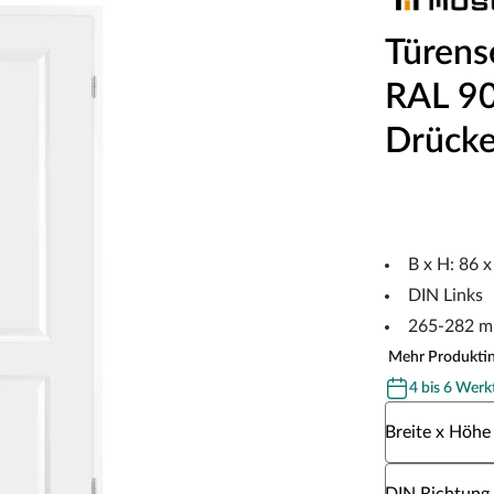
Türens
RAL 901
Drücke
B x H: 86 
DIN Links
265-282 m
Mehr Produkti
4 bis 6 Werk
Wähle eine Br
Breite x Höhe
Wähle eine DI