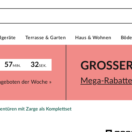
lgeräte
Terrasse & Garten
Haus & Wohnen
Böd
GROSSER 
57
32
MIN.
SEK.
Mega-Rabatte 
ngeboten der Woche »
entüren mit Zarge als Komplettset