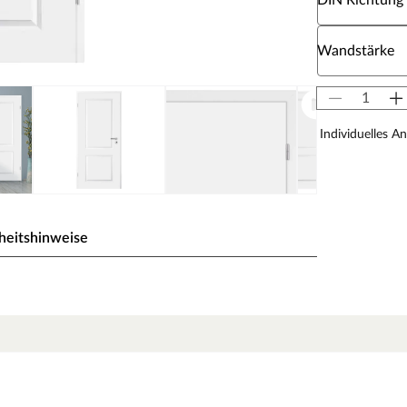
DIN Richtung
Wähle eine W
Wandstärke
Individuelles A
heitshinweise
eiß) gehalten, einem der gebräuchlichsten Weißtöne,
 milde Note des Tons fügt sich die Oberfläche ideal in