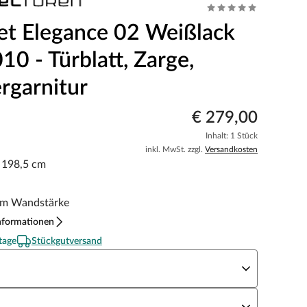
et Elegance 02 Weißlack
0 - Türblatt, Zarge,
rgarnitur
€ 279,00
Inhalt: 1 Stück
inkl. MwSt. zzgl.
Versandkosten
x 198,5 cm
m Wandstärke
nformationen
tage
Stückgutversand
eite x Höhe
N Richtung