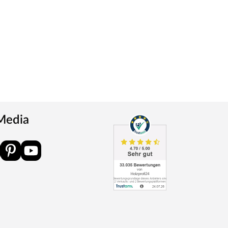
 Media