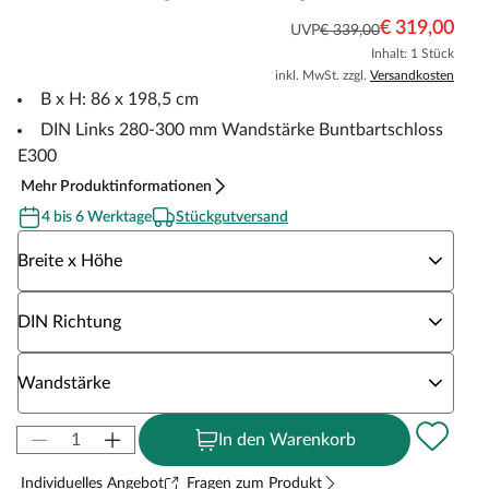
€ 319,00
UVP
€ 339,00
Inhalt: 1 Stück
inkl. MwSt. zzgl.
Versandkosten
B x H: 86 x 198,5 cm
DIN Links 280-300 mm Wandstärke Buntbartschloss
E300
Mehr Produktinformationen
4 bis 6 Werktage
Stückgutversand
Wähle eine Breite x Höhe
Breite x Höhe
Wähle eine DIN Richtung
DIN Richtung
Wähle eine Wandstärke
Wandstärke
In den Warenkorb
Individuelles Angebot
Fragen zum Produkt