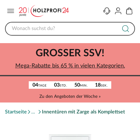
Menü
Kontakt
Konto
Warenk
GROSSER SSV!
Mega-Rabatte bis 65 % in vielen Kategorien.
04
03
50
18
TAGE
STD.
MIN.
SEK.
Zu den Angeboten der Woche »
Startseite
Innentüren mit Zarge als Komplettset