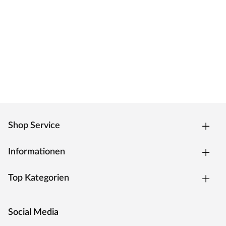
Das Türblatt ist mit einer innovativen
Nullfugentechnologie, der Premiumkante ausgestattet.
Das Ergebnis ist eine fugenlose, extrem strapazierfähige
Kante, welche zeitgleich eine geringe Schmutzanfälligkeit
hat. Die Kantenform ist trotz des extra Anleimers leicht
abgerundet und verleiht dem Türelement eine moderne
Optik.
Oberfläche
Die Tür besitzt eine Laminatoberfläche, auch CPL
Shop Service
(Continious Pressure Laminate) genannt. CPL bildet dank
der Kombination aus elektronenstrahlgehärtetem
Informationen
Kunststoff und Melaminharzen eine extrem
widerstandsfähige Schutzschicht auf der Oberfläche. Als
Top Kategorien
wahres Allround-Talent hält diese Oberfläche härtesten
Beanspruchungen und Temperaturen stand, ist stoß-,
kratz- und abriebfest und zudem besonders pflegeleicht.
Social Media
Weiße Oberflächen bei Türen sind ein zeitloser Klassiker