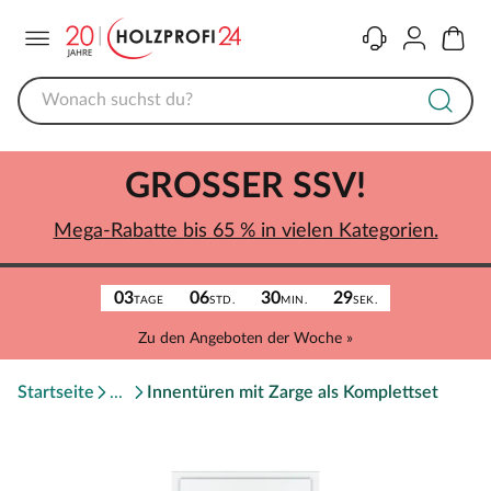
Menü
Kontakt
Konto
Warenk
GROSSER SSV!
Mega-Rabatte bis 65 % in vielen Kategorien.
03
06
30
29
TAGE
STD.
MIN.
SEK.
Zu den Angeboten der Woche »
Startseite
Innentüren mit Zarge als Komplettset