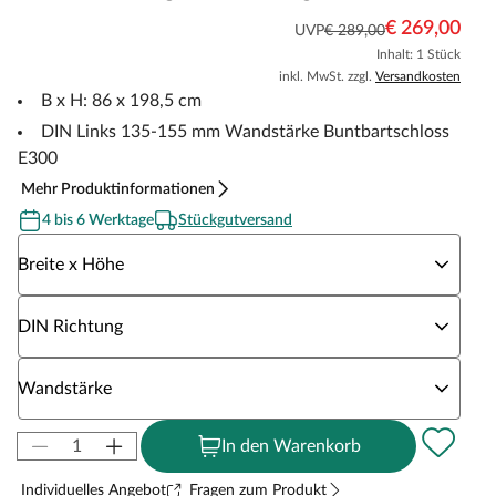
€ 269,00
UVP
€ 289,00
Inhalt: 1 Stück
inkl. MwSt. zzgl.
Versandkosten
B x H: 86 x 198,5 cm
DIN Links 135-155 mm Wandstärke Buntbartschloss
E300
Mehr Produktinformationen
4 bis 6 Werktage
Stückgutversand
Wähle eine Breite x Höhe
Breite x Höhe
Wähle eine DIN Richtung
DIN Richtung
Wähle eine Wandstärke
Wandstärke
In den Warenkorb
Individuelles Angebot
Fragen zum Produkt