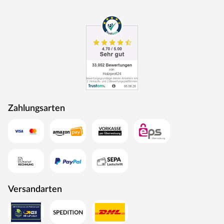
und werden nie langweilig. Die Oberfläche in Weiß RAL
9016, auch als Verkehrsweiß bezeichnet, ist als Farbton
für Türen sehr beliebt und kommt in der Architektur oft
zum Einsatz. Im Vergleich zu RAL 9003 und RAL 9010 ist
dieser Farbton heller und überzeugt mit absoluter
Reinheit und Leuchtkraft. Dieser Weißton ist angenehm
kühl und harmoniert mit dem modernen puristischen
Wohnstil.
Türschloss
Zahlungsarten
Diese Tür ist mit einem Buntbartschloss ausgestattet.
Das Buntbartschloss (BB-Schloss) ist das meist
verwendete Schloss für Türen im Innenraum. Die Tür
kann beidseitig mit einem Drücker geöffnet werden. Ein-
oder zweitouriges Schlüsseldrehen betätigt einen Riegel
und verschließt die Tür.
Versandarten
Türband
Diese Tür besitzt die 2-teiligen Türbänder V 0020 WF