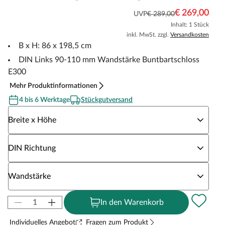
€ 269,00
UVP
€ 289,00
Inhalt: 1 Stück
inkl. MwSt. zzgl.
Versandkosten
B x H: 86 x 198,5 cm
DIN Links 90-110 mm Wandstärke Buntbartschloss
E300
Mehr Produktinformationen
4 bis 6 Werktage
Stückgutversand
Wähle eine Breite x Höhe
Breite x Höhe
Wähle eine DIN Richtung
DIN Richtung
Wähle eine Wandstärke
Wandstärke
In den Warenkorb
Individuelles Angebot
Fragen zum Produkt