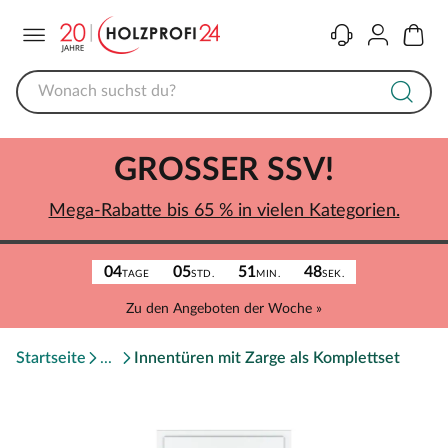
Menü
Kontakt
Konto
Warenk
GROSSER SSV!
Mega-Rabatte bis 65 % in vielen Kategorien.
04
05
51
48
TAGE
STD.
MIN.
SEK.
Zu den Angeboten der Woche »
Startseite
Innentüren mit Zarge als Komplettset