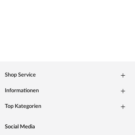
Das Türblatt ist mit einer innovativen
Nullfugentechnologie, der Premiumkante ausgestattet.
Das Ergebnis ist eine fugenlose, extrem strapazierfähige
Kante, welche zeitgleich eine geringe Schmutzanfälligkeit
hat. Die Kantenform ist trotz des extra Anleimers leicht
abgerundet und verleiht dem Türelement eine moderne
Optik.
Oberfläche
Die Tür besitzt eine Laminatoberfläche, auch CPL
Shop Service
(Continious Pressure Laminate) genannt. CPL bildet dank
der Kombination aus elektronenstrahlgehärtetem
Informationen
Kunststoff und Melaminharzen eine extrem
widerstandsfähige Schutzschicht auf der Oberfläche. Als
Top Kategorien
wahres Allround-Talent hält diese Oberfläche härtesten
Beanspruchungen und Temperaturen stand, ist stoß-,
kratz- und abriebfest und zudem besonders pflegeleicht.
Social Media
Weiße Oberflächen bei Türen sind ein zeitloser Klassiker