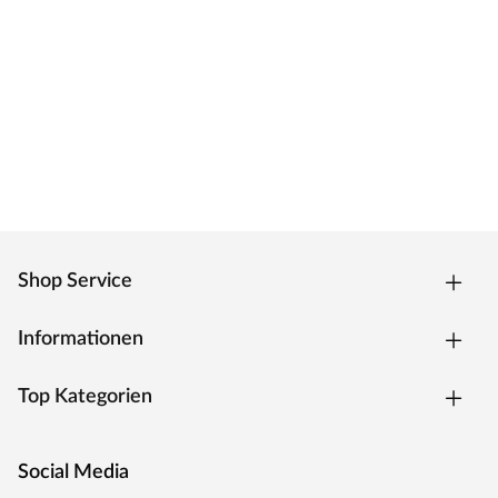
Das Innenleben dieser Tür besteht aus einer
Röhrenspanplatte. Die Spanplatte sorgt für einen
erhöhten Schallschutz, die röhrenförmigen Aussparungen
für weniger Gewicht und somit für eine leichtgängige
Bedienung.
Zarge CPL weiß
Moderne Zarge mit Laminatoberfläche und Designkante
für weiße Zimmertüren.
Oberfläche - CPL
Shop Service
Die Zarge besitzt eine Laminatoberfläche, auch CPL
(Continious Pressure Laminate) genannt, die
widerstandsfähig, kratzfest und einfach zu reinigen ist. Das
Informationen
Dekor ist kaum von einer herkömmlichen
Funieroberfläche zu unterscheiden.
Top Kategorien
Kantenausführung - Designkante
Die Außenkanten sind eckig mit einem abgerundeten
Ende. Dies verleiht der Zarge ein klassisches Aussehen und
Social Media
sorgt zugleich für einen fließenden Übergang.