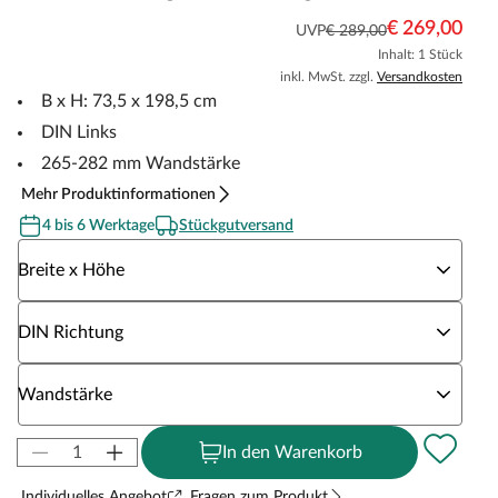
€ 269,00
UVP
€ 289,00
Inhalt: 1 Stück
inkl. MwSt. zzgl.
Versandkosten
B x H: 73,5 x 198,5 cm
DIN Links
265-282 mm Wandstärke
Mehr Produktinformationen
4 bis 6 Werktage
Stückgutversand
Wähle eine Breite x Höhe
Breite x Höhe
Wähle eine DIN Richtung
DIN Richtung
Wähle eine Wandstärke
Wandstärke
In den Warenkorb
Individuelles Angebot
Fragen zum Produkt