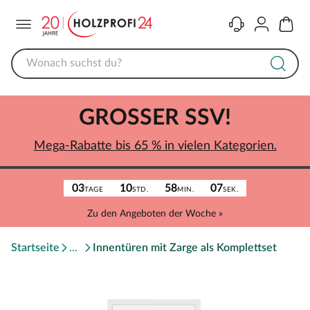
Menü
Kontakt
Konto
Warenk
GROSSER SSV!
Mega-Rabatte bis 65 % in vielen Kategorien.
03
10
58
07
TAGE
STD.
MIN.
SEK.
Zu den Angeboten der Woche »
Startseite
Innentüren mit Zarge als Komplettset