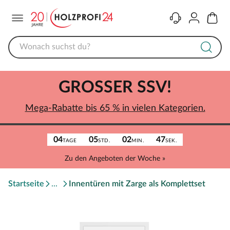
Menü
Kontakt
Konto
Warenk
GROSSER SSV!
Mega-Rabatte bis 65 % in vielen Kategorien.
04
05
02
47
TAGE
STD.
MIN.
SEK.
Zu den Angeboten der Woche »
Startseite
Innentüren mit Zarge als Komplettset