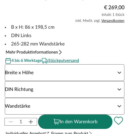
€ 269,00
Inhalt: 1 Stück
inkl. MwSt. zzgl.
Versandkosten
B x H: 86 x 198,5 cm
DIN Links
265-282 mm Wandstärke
Mehr Produktinformationen
4 bis 6 Werktage
Stückgutversand
Wähle eine Breite x Höhe
Breite x Höhe
Wähle eine DIN Richtung
DIN Richtung
Wähle eine Wandstärke
Wandstärke
In den Warenkorb
Individuelles Angebot
Fragen zum Produkt