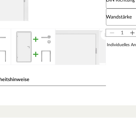
DIN Richtung
Wähle eine W
Wandstärke
Individuelles A
heitshinweise
te.
us Pressure Laminate) genannt. CPL bildet dank der
d Melaminharzen eine extrem widerstandsfähige