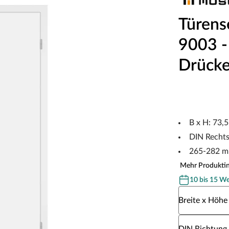
Türens
9003 - 
Drücke
B x H: 73,
DIN Recht
265-282 m
Mehr Produkti
10 bis 15 W
Wähle eine Br
Breite x Höhe
Wähle eine DI