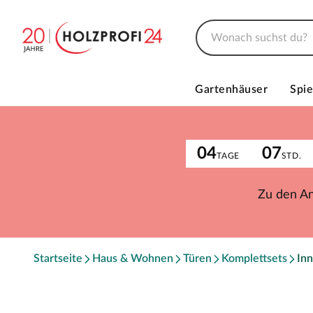
Gartenhäuser
Spie
04
07
TAGE
STD.
Zu den A
Startseite
Haus & Wohnen
Türen
Komplettsets
Inn