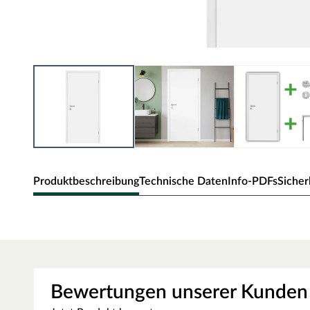
Produktbeschreibung
Technische Daten
Info-PDFs
Sicher
Zimmertür Alba
Klassische Zimmertür in subtiler Holzoptik und Rundkan
Oberfläche - CPL
Bewertungen unserer Kunden
Die Tür besitzt eine Laminatoberfläche, auch CPL (Continio
Kombination aus elektronenstrahlgehärtetem Kunststoff un