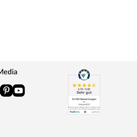
 Media