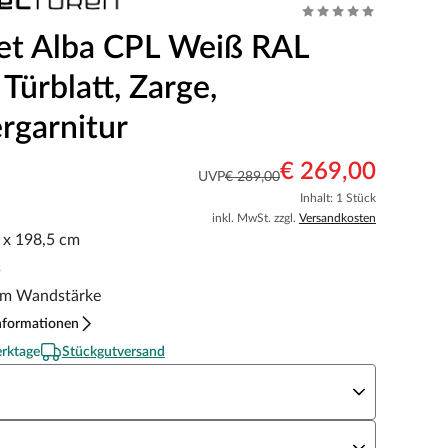
et Alba CPL Weiß RAL
Türblatt, Zarge,
rgarnitur
€ 269,00
UVP
€ 289,00
Inhalt: 1 Stück
inkl. MwSt. zzgl.
Versandkosten
5 x 198,5 cm
s
m Wandstärke
nformationen
erktage
Stückgutversand
eite x Höhe
N Richtung