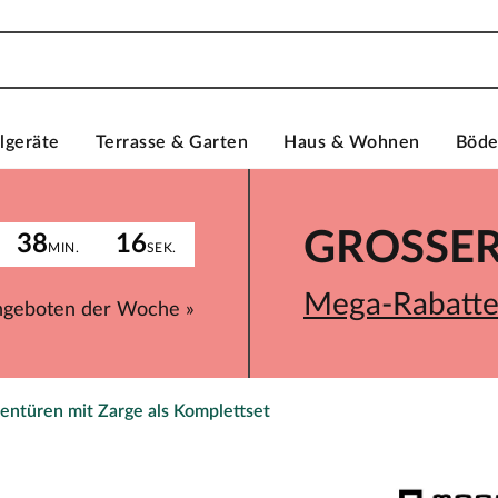
lgeräte
Terrasse & Garten
Haus & Wohnen
Böd
GROSSER 
38
16
MIN.
SEK.
Mega-Rabatte 
ngeboten der Woche »
entüren mit Zarge als Komplettset