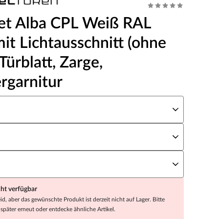
et Alba CPL Weiß RAL
it Lichtausschnitt (ohne
 Türblatt, Zarge,
rgarnitur
eite x Höhe
N Richtung
andstärke
cht verfügbar
eid, aber das gewünschte Produkt ist derzeit nicht auf Lager. Bitte
später erneut oder entdecke ähnliche Artikel.