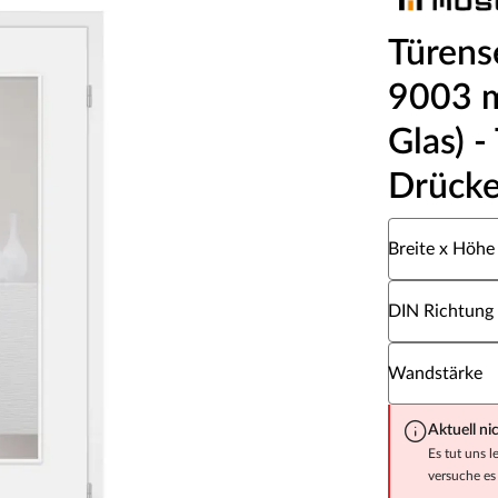
Türens
9003 m
Glas) -
Drücke
Wähle eine Br
Breite x Höhe
Wähle eine DI
DIN Richtung
Wähle eine W
Wandstärke
Aktuell ni
Es tut uns l
versuche es 