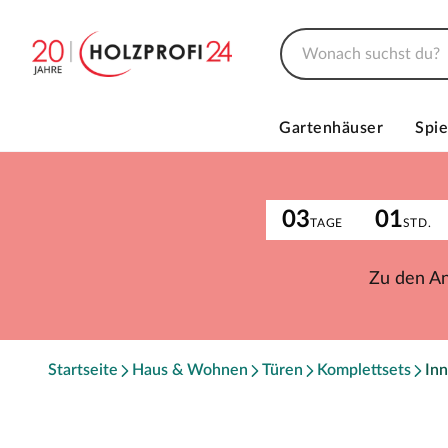
Gartenhäuser
Spie
03
01
TAGE
STD.
Zu den A
Startseite
Haus & Wohnen
Türen
Komplettsets
Inn