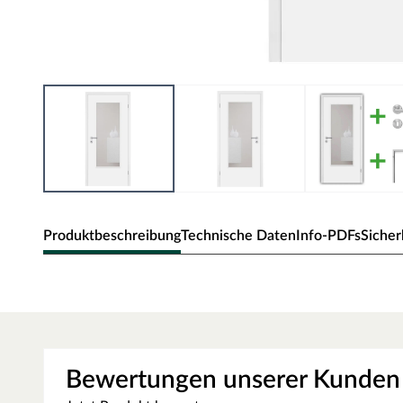
Produktbeschreibung
Technische Daten
Info-PDFs
Sicher
Zimmertür Alba mit Lichtausschnitt (o
Klassische Zimmertür in subtiler Holzoptik und Rundkan
Oberfläche - CPL
Bewertungen unserer Kunden
Die Tür besitzt eine Laminatoberfläche, auch CPL (Continiou
kratzfest und einfach zu reinigen ist. Das Dekor ist kaum 