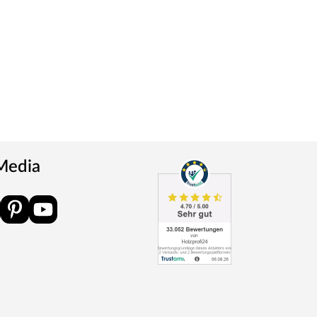
 Media