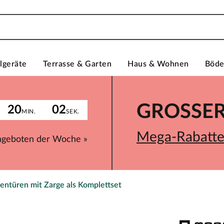
lgeräte
Terrasse & Garten
Haus & Wohnen
Böd
GROSSER 
20
02
MIN.
SEK.
Mega-Rabatte 
ngeboten der Woche »
entüren mit Zarge als Komplettset