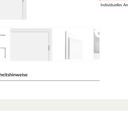
Individuelles A
heitshinweise
hne Glaseinsatz)
te.
s Pressure Laminate) genannt, die widerstandsfähig,
von einer herkömmlichen Funieroberfläche zu