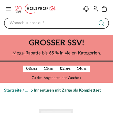
Menü
Kontakt
Konto
Warenk
GROSSER SSV!
Mega-Rabatte bis 65 % in vielen Kategorien.
03
11
02
14
TAGE
STD.
MIN.
SEK.
Zu den Angeboten der Woche »
Startseite
Innentüren mit Zarge als Komplettset