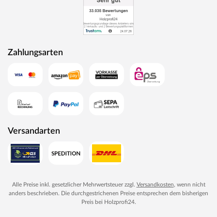
Oberflächen, Farben und Maserungen. Alle Mosel-Türen
durchlaufen eine Qualitätskontrolle, in der Langlebigkeit
durch Dauerfunktionstests geprüft wird. Darüber hinaus
spielt Umweltschutz eine große Rolle im Unternehmen.
Rohstoffe werden aus nachhaltiger Waldbewirtschaftung
Zahlungsarten
bezogen, und Holzabfälle fließen über ein Heizkraftwerk
als Energie zurück in den Produktionskreislauf.
Versandarten
Alle Preise inkl. gesetzlicher Mehrwertsteuer zzgl.
Versandkosten
, wenn nicht
anders beschrieben. Die durchgestrichenen Preise entsprechen dem bisherigen
Preis bei
Holzprofi24
.