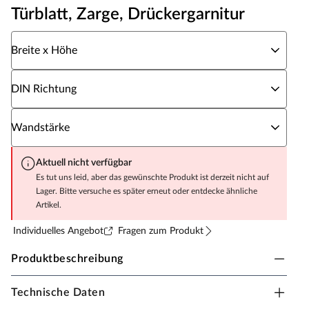
Türblatt, Zarge, Drückergarnitur
Wähle eine Breite x Höhe
Breite x Höhe
Wähle eine DIN Richtung
DIN Richtung
Wähle eine Wandstärke
Wandstärke
Aktuell nicht verfügbar
Es tut uns leid, aber das gewünschte Produkt ist derzeit nicht auf
Lager. Bitte versuche es später erneut oder entdecke ähnliche
Artikel.
Individuelles Angebot
Fragen zum Produkt
Produktbeschreibung
Technische Daten
Zimmertür Alba mit Lichtausschnitt (ohne