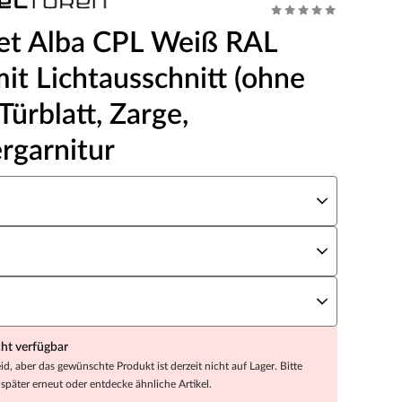
et Alba CPL Weiß RAL
it Lichtausschnitt (ohne
 Türblatt, Zarge,
rgarnitur
eite x Höhe
N Richtung
andstärke
cht verfügbar
eid, aber das gewünschte Produkt ist derzeit nicht auf Lager. Bitte
später erneut oder entdecke ähnliche Artikel.