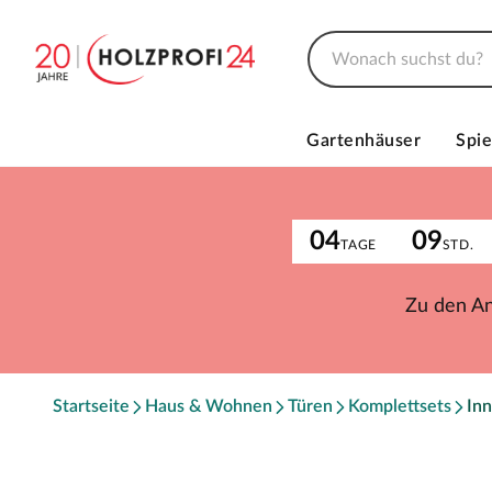
Gartenhäuser
Spie
04
09
TAGE
STD.
Zu den A
Startseite
Haus & Wohnen
Türen
Komplettsets
Inn