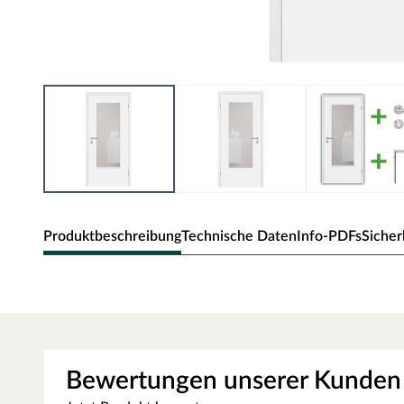
Produktbeschreibung
Technische Daten
Info-PDFs
Sicher
Zimmertür Alba mit Lichtausschnitt (o
Klassische Zimmertür in subtiler Holzoptik und Rundkan
Oberfläche - CPL
Bewertungen unserer Kunden
Die Tür besitzt eine Laminatoberfläche, auch CPL (Continiou
kratzfest und einfach zu reinigen ist. Das Dekor ist kaum 