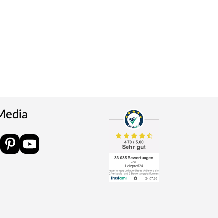
 Media