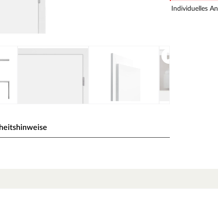
Individuelles A
heitshinweise
hne Glaseinsatz)
te.
s Pressure Laminate) genannt, die widerstandsfähig,
von einer herkömmlichen Funieroberfläche zu