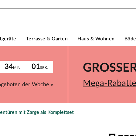
lgeräte
Terrasse & Garten
Haus & Wohnen
Böd
GROSSER 
34
01
MIN.
SEK.
Mega-Rabatte 
ngeboten der Woche »
entüren mit Zarge als Komplettset