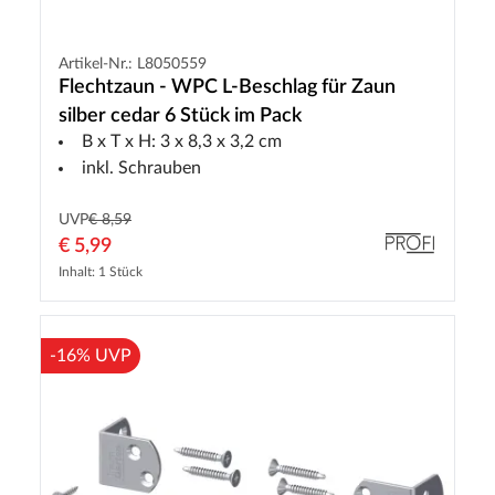
Artikel-Nr.: L8050559
Flechtzaun - WPC L-Beschlag für Zaun
silber cedar 6 Stück im Pack
B x T x H: 3 x 8,3 x 3,2 cm
inkl. Schrauben
UVP
€ 8,59
€ 5,99
Inhalt: 1 Stück
-16% UVP