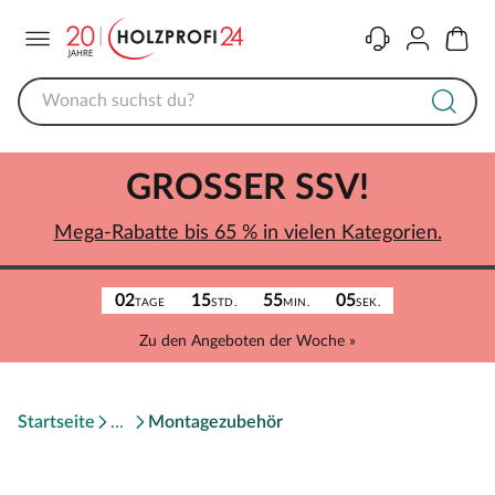
Menü
Kontakt
Konto
Warenk
GROSSER SSV!
Mega-Rabatte bis 65 % in vielen Kategorien.
02
15
55
05
TAGE
STD.
MIN.
SEK.
Zu den Angeboten der Woche »
Startseite
Montagezubehör