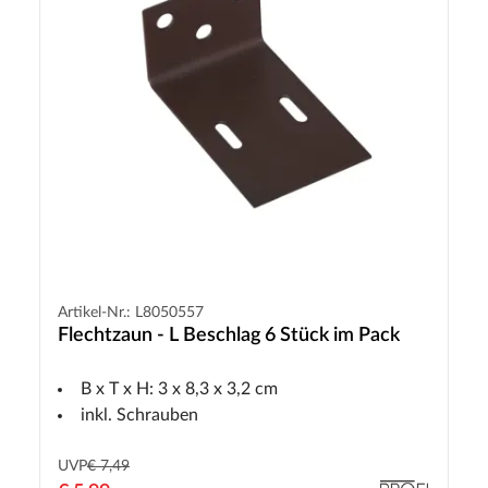
Artikel-Nr.: L8050557
Flechtzaun - L Beschlag 6 Stück im Pack
B x T x H: 3 x 8,3 x 3,2 cm
inkl. Schrauben
UVP
€ 7,49