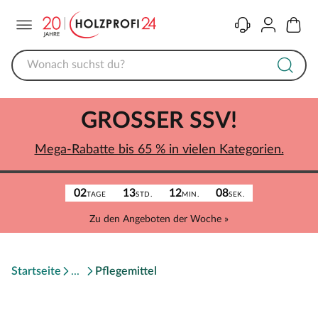
Menü
Kontakt
Konto
Warenk
GROSSER SSV!
Mega-Rabatte bis 65 % in vielen Kategorien.
02
13
12
08
TAGE
STD.
MIN.
SEK.
Zu den Angeboten der Woche »
Startseite
Pflegemittel