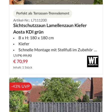
Perfekt als Terrassen-Trennelement
Artikel-Nr.: L7111200
Sichtschutzzaun Lamellenzaun Kiefer
Aosta KDI grün
B x H: 180 x 180 cm
Kiefer
Schnelle Montage mit Stellfuß im Zubehör erhältlich
UVP
€ 99,90
€ 70,99
Inhalt: 1 Stück
-43% UVP