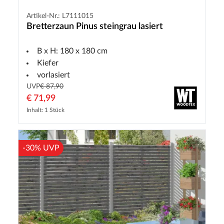
Artikel-Nr.: L7111015
Bretterzaun Pinus steingrau lasiert
B x H: 180 x 180 cm
Kiefer
vorlasiert
UVP
€ 87,90
€ 71,99
Inhalt: 1 Stück
-30% UVP