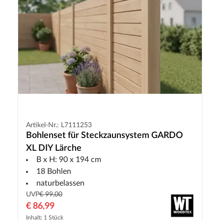
Artikel-Nr.: L7111253
Bohlenset für Steckzaunsystem GARDO
XL DIY Lärche
B x H: 90 x 194 cm
18 Bohlen
naturbelassen
UVP
€ 99,00
€ 86,99
Inhalt: 1 Stück