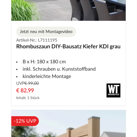
Jetzt neu mit Montagevideo
Artikel-Nr.: L7111195
Rhombuszaun DIY-Bausatz Kiefer KDI grau
B x H: 180 x 180 cm
inkl. Schrauben u. Kunststoffband
kinderleichte Montage
UVP
€ 99,00
€ 82,99
Inhalt: 1 Stück
-12% UVP