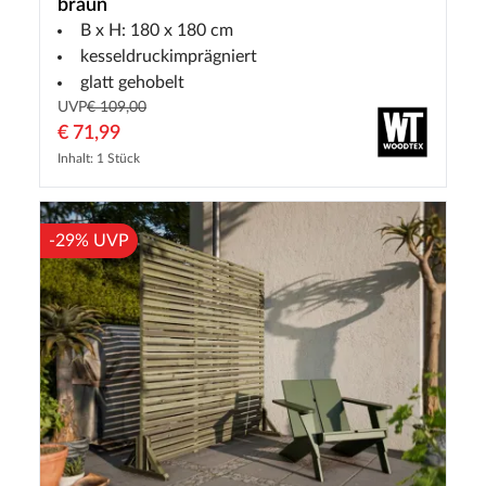
braun
B x H: 180 x 180 cm
kesseldruckimprägniert
glatt gehobelt
UVP
€ 109,00
€ 71,99
Inhalt: 1 Stück
-29% UVP