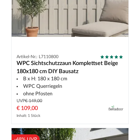
Artikel-Nr.: L7110800
WPC Sichtschutzzaun Komplettset Beige
180x180 cm DIY Bausatz
B x H: 180 x 180 cm
WPC Querriegeln
ohne Pfosten
UVP
€ 149,00
€ 109,00
Inhalt: 1 Stück
-48% UVP