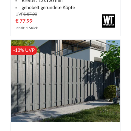
Bretter: 12x120 mm
gehobelt gerundete Köpfe
UVP
€ 87,90
€ 77,99
Inhalt: 1 Stück
-18% UVP