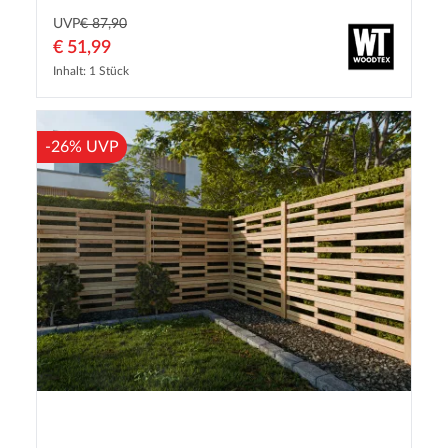
UVP
€ 87,90
€ 51,99
Inhalt: 1 Stück
-26% UVP