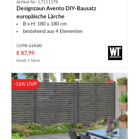
Artikel-Nr.: L7111178
Designzaun Avento DIY-Bausatz
europäische Lärche
B x H: 180 x 180 cm
bestehend aus 4 Elementen
UVP
€ 119,00
€ 87,99
Inhalt: 1 Stück
-16% UVP