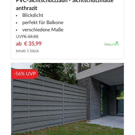
PVC-Sichtschutzzaun - Sichtschutzmatte
anthrazit
Blickdicht
perfekt für Balkone
verschiedene Maße
UVP
€ 59,90
ab
€ 35,99
Inhalt: 1 Stück
-56% UVP