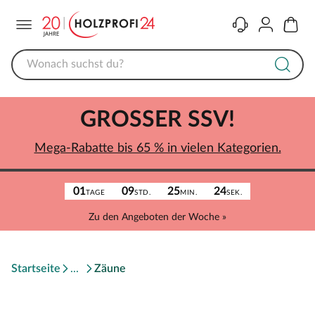
Menü
Kontakt
Konto
Warenk
GROSSER SSV!
Mega-Rabatte bis 65 % in vielen Kategorien.
01
09
25
24
TAGE
STD.
MIN.
SEK.
Zu den Angeboten der Woche »
Startseite
Zäune