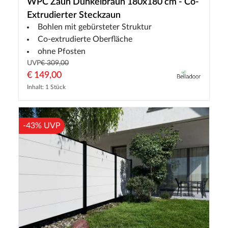
WPC Zaun Dunkelbraun 180x180 cm - Co-
Extrudierter Steckzaun
Bohlen mit gebürsteter Struktur
Co-extrudierte Oberfläche
ohne Pfosten
UVP
€ 309,00
€ 149,00
Inhalt: 1 Stück
-43% UVP