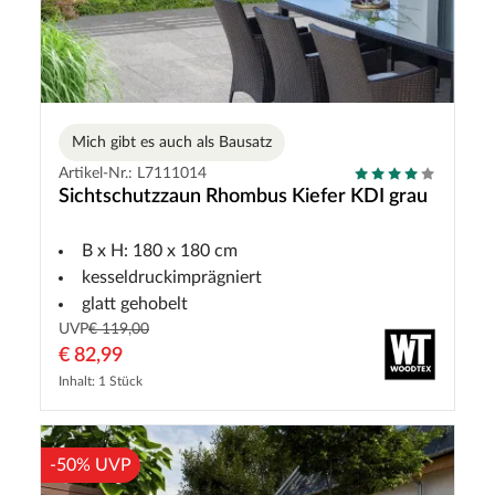
Mich gibt es auch als Bausatz
Artikel-Nr.: L7111014
Sichtschutzzaun Rhombus Kiefer KDI grau
B x H: 180 x 180 cm
kesseldruckimprägniert
glatt gehobelt
UVP
€ 119,00
€ 82,99
Inhalt: 1 Stück
-50% UVP