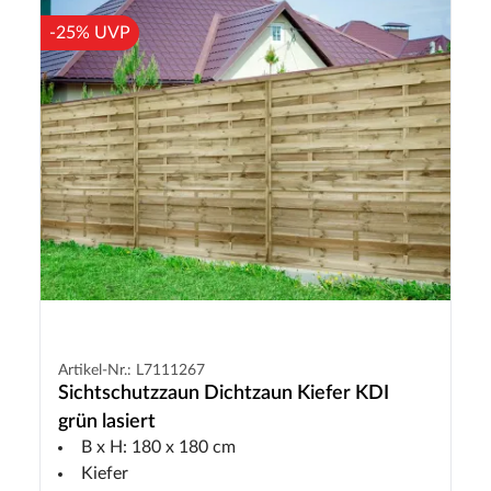
-25% UVP
Artikel-Nr.: L7111267
Sichtschutzzaun Dichtzaun Kiefer KDI
grün lasiert
B x H: 180 x 180 cm
Kiefer