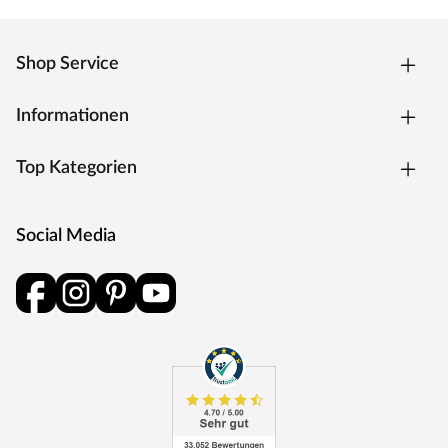
Materialien, hochwertiges Holz und günstige Preise –
dafür steht Outgarden. Kurzum: Viel Garten für wenig
Geld.
Shop Service
Informationen
Top Kategorien
Social Media