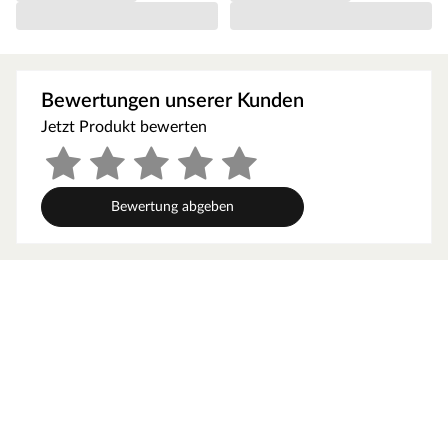
Befestigungszubehör geliefert. Die einzelnen Elemente
werden einfach in die passenden Pfosten gesteckt. Höhe
und Breite der Bohlen können je nach Wunsch individuell
angepasst und zugeschnitten werden. Die Bestandteile des
Steckzauns sind separat als Produkte erhältlich und
Bewertungen unserer Kunden
können beliebig kombiniert werden.
Jetzt Produkt bewerten
Langlebiges Material
WPC ist eine Mischung aus Naturfasern und Kunststoff,
die sehr stabil, verwitterungsfrei und besonders
pflegeleicht ist. Es lässt sich bequem mit einem Lappen
Bewertung abgeben
und klarem Wasser reinigen. Bei naturfaserverstärkten
Holzwerkstoffen wie WPC sind Farbunterschiede völlig
typisch und können produktions- und chargenbedingt
schwanken.
Einfache Pflege
Auch ein WPC-Zaun kann durch Verwitterung und UV-
Strahlung vergrauen bzw. seine Farbe verändern. Mit
einem pigmentierten Pflege- oder Schutzmittel kann die
Farbqualität des WPC-Zauns erhalten und vor Vergrauung
geschützt werden.
Leichte Montage