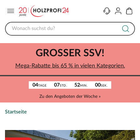
Menü
Kontakt
Konto
Warenk
GROSSER SSV!
Mega-Rabatte bis 65 % in vielen Kategorien.
04
07
52
00
TAGE
STD.
MIN.
SEK.
Zu den Angeboten der Woche »
Startseite